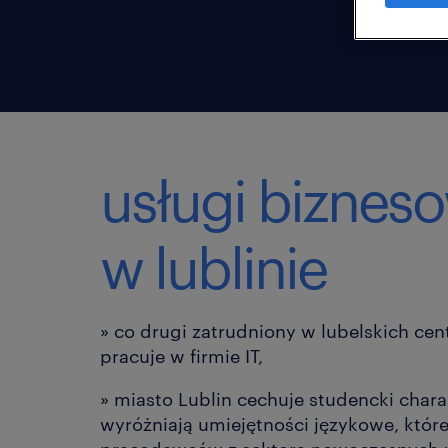
usługi biznes
w lublinie
» co drugi zatrudniony w lubelskich ce
pracuje w firmie IT,
» miasto Lublin cechuje studencki chara
wyróżniają umiejętności językowe, które