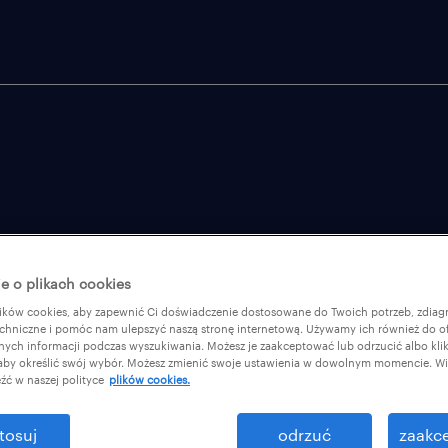
sługi bizneso
e o plikach cookies
ków cookies, aby zapewnić Ci doświadczenie dostosowane do Twoich potrzeb, zdia
chniczne i pomóc nam ulepszyć naszą stronę internetową. Używamy ich również do o
afnych informacji podczas wyszukiwania. Możesz je zaakceptować lub odrzucić albo kli
 aby określić swój wybór. Możesz zmienić swoje ustawienia w dowolnym momencie. Wię
źć w naszej polityce
plików cookies.
tosuj
odrzuć
zaakce