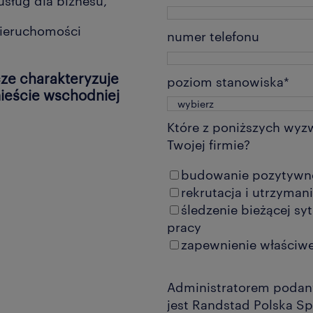
sług dla biznesu,
nieruchomości
numer telefonu
cze charakteryzuje
poziom stanowiska
*
ieście wschodniej
Które z poniższych wyzw
Twojej firmie?
budowanie pozytywn
rekrutacja i utrzyman
śledzenie bieżącej sy
pracy
zapewnienie właściwe
Administratorem podan
jest Randstad Polska Sp.