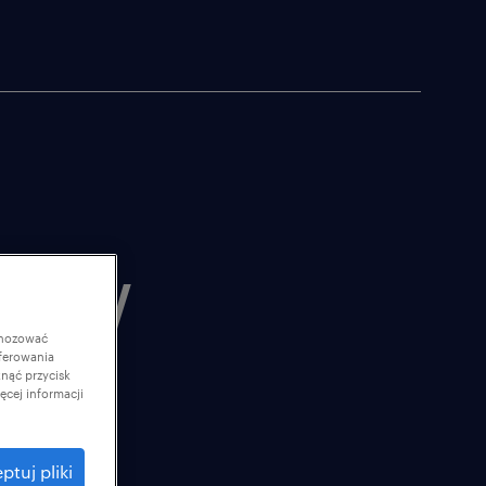
we w
gnozować
ferowania
knąć przycisk
cej informacji
ptuj pliki