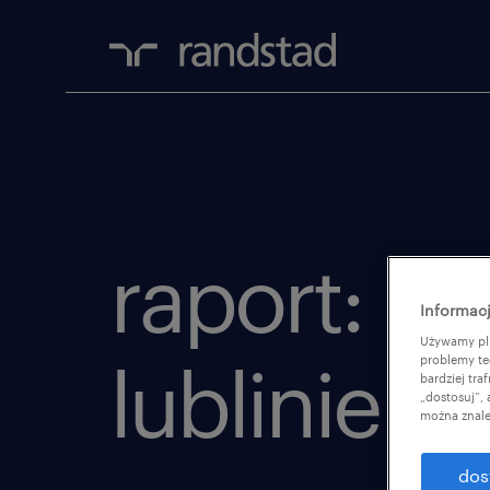
raport: u
Informacj
Używamy pli
problemy te
lublinie
bardziej tr
„dostosuj”,
można znale
dos