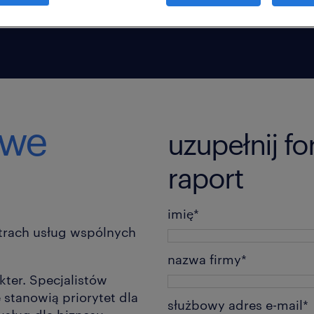
owe
uzupełnij f
raport
imię
*
ntrach usług wspólnych
nazwa firmy
*
kter. Specjalistów
 stanowią priorytet dla
służbowy adres e-mail
*