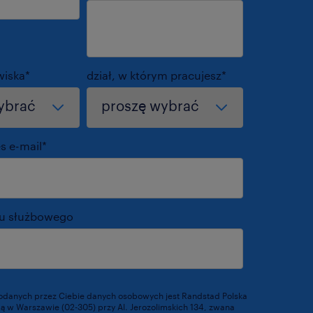
wiska
*
dział, w którym pracujesz
*
s e-mail
*
nu służbowego
odanych przez Ciebie danych osobowych jest Randstad Polska
ibą w Warszawie (02-305) przy Al. Jerozolimskich 134, zwana