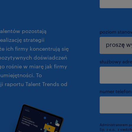
talentów pozostają
poziom stano
lizację strategii
e ich firmy koncentrują się
e pozytywnych doświadczeń
służbowy adre
 rośnie w miarę jak firmy
umiejętności. To
ji raportu Talent Trends od
numer telefo
Administratorem p
Sp. z o.o., z siedz