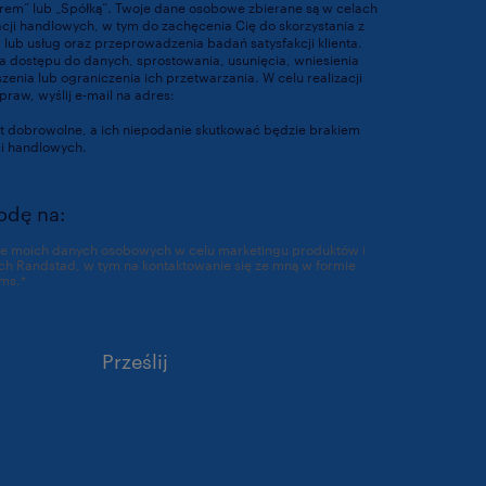
orem” lub „Spółką”. Twoje dane osobowe zbierane są w celach
acji handlowych, w tym do zachęcenia Cię do skorzystania z
lub usług oraz przeprowadzenia badań satysfakcji klienta.
 dostępu do danych, sprostowania, usunięcia, wniesienia
enia lub ograniczenia ich przetwarzania. W celu realizacji
raw, wyślij e-mail na adres:
dpo@randstad.pl
t dobrowolne, a ich niepodanie skutkować będzie brakiem
ci handlowych.
https://www.randstad.pl/polityka-prywatnosci/
odę na:
ie moich danych osobowych w celu marketingu produktów i
a kontaktowanie się ze mną w formie
ms.
*