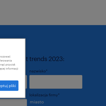
gnozować
apot talent trends 2023:
ferowania
knąć przycisk
cej informacji
nazwisko
*
ptuj pliki
lokalizacja firmy
*
miasto