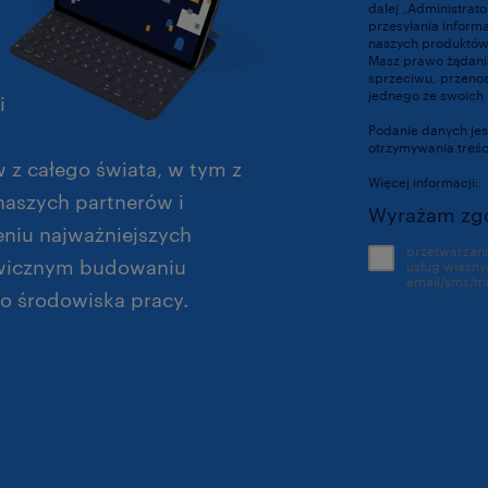
dalej „Administrat
przesyłania inform
naszych produktów 
Masz prawo żądania
sprzeciwu, przenosz
jednego ze swoich p
i
Podanie danych jes
otrzymywania treś
 z całego świata, w tym z
Więcej informacji:
naszych partnerów i
Wyrażam zg
niu najważniejszych
przetwarzan
ywicznym budowaniu
usług własnych Randstad, w tym n
email/sms/m
o środowiska pracy.