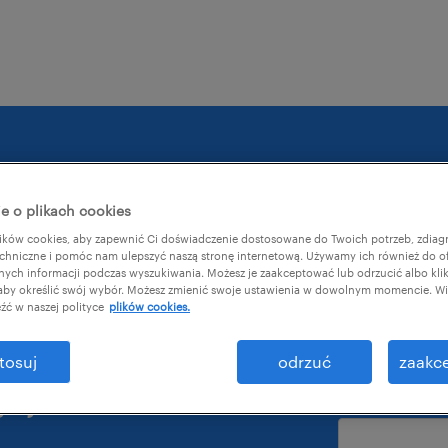
e o plikach cookies
ków cookies, aby zapewnić Ci doświadczenie dostosowane do Twoich potrzeb, zdia
pobierz r
chniczne i pomóc nam ulepszyć naszą stronę internetową. Używamy ich również do o
afnych informacji podczas wyszukiwania. Możesz je zaakceptować lub odrzucić albo kli
rends 2023:
 aby określić swój wybór. Możesz zmienić swoje ustawienia w dowolnym momencie. Wię
imię
*
źć w naszej polityce
plików cookies.
e do
tosuj
odrzuć
zaakce
jej
nazwa firmy
*