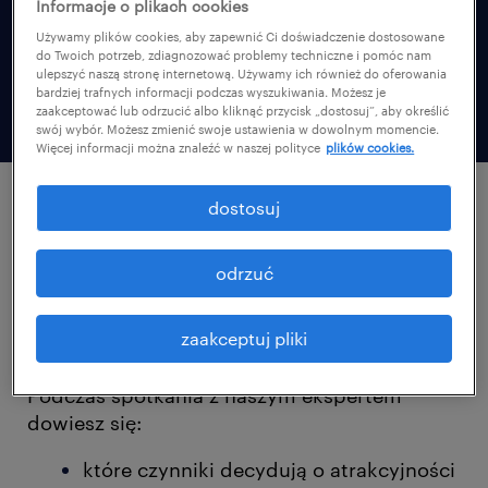
krajowego.
Informacje o plikach cookies
Używamy plików cookies, aby zapewnić Ci doświadczenie dostosowane
do Twoich potrzeb, zdiagnozować problemy techniczne i pomóc nam
ulepszyć naszą stronę internetową. Używamy ich również do oferowania
bardziej trafnych informacji podczas wyszukiwania. Możesz je
zaakceptować lub odrzucić albo kliknąć przycisk „dostosuj”, aby określić
swój wybór. Możesz zmienić swoje ustawienia w dowolnym momencie.
Więcej informacji można znaleźć w naszej polityce
plików cookies.
dostosuj
dowiedz się, jakie
oczekiwania i potrzeby
mają
odrzuć
pracownicy
w 2023 roku.
zaakceptuj pliki
Podczas spotkania z naszym ekspertem
dowiesz się:
które czynniki decydują o atrakcyjności