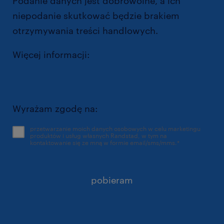
Podanie danych jest dobrowolne, a ich
niepodanie skutkować będzie brakiem
otrzymywania treści handlowych.
Więcej informacji:
https://www.randstad.pl/polityka-
prywatnosci/
Wyrażam zgodę na:
przetwarzanie moich danych osobowych w celu marketingu
produktów i usług własnych Randstad, w tym na
kontaktowanie się ze mną w formie email/sms/mms.
*