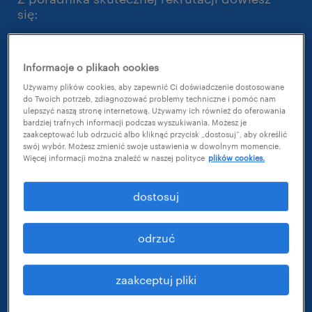
się:
jak wygląda model skutecznej rekrutacji
opracowany przez Randstad;
Informacje o plikach cookies
co sprawia, że kandydat jest
Używamy plików cookies, aby zapewnić Ci doświadczenie dostosowane
zainteresowany Twoją ofertą;
do Twoich potrzeb, zdiagnozować problemy techniczne i pomóc nam
ulepszyć naszą stronę internetową. Używamy ich również do oferowania
bardziej trafnych informacji podczas wyszukiwania. Możesz je
jak dopasować kandydata do kultury
zaakceptować lub odrzucić albo kliknąć przycisk „dostosuj”, aby określić
organizacyjnej Twojej firmy;
swój wybór. Możesz zmienić swoje ustawienia w dowolnym momencie.
Więcej informacji można znaleźć w naszej polityce
plików cookies.
jak nie tracić niecierpliwych kandydatów
dostosuj
To ważne, bo...
60% kandydatów przerywa proces
odrzuć
ubiegania się o pracę, gdy uzna, że jest
on zbyt uciążliwy,
zaakceptuj pliki
1/3 kandydatów żałuje, że zmieniła pracę.
Najczęstszy powód to niezgodność