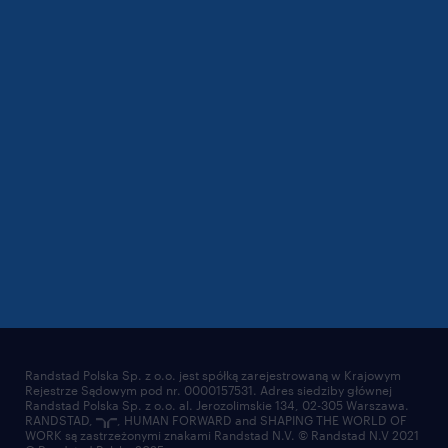
Randstad Polska Sp. z o.o. jest spółką zarejestrowaną w Krajowym
Rejestrze Sądowym pod nr. 0000157531. Adres siedziby głównej
Randstad Polska Sp. z o.o. al. Jerozolimskie 134, 02-305 Warszawa.
RANDSTAD,
, HUMAN FORWARD and SHAPING THE WORLD OF
WORK są zastrzeżonymi znakami Randstad N.V. © Randstad N.V 2021