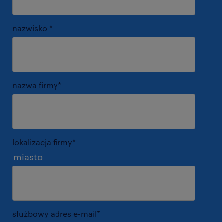
nazwisko
*
nazwa firmy
*
lokalizacja firmy
*
miasto
służbowy adres e-mail
*