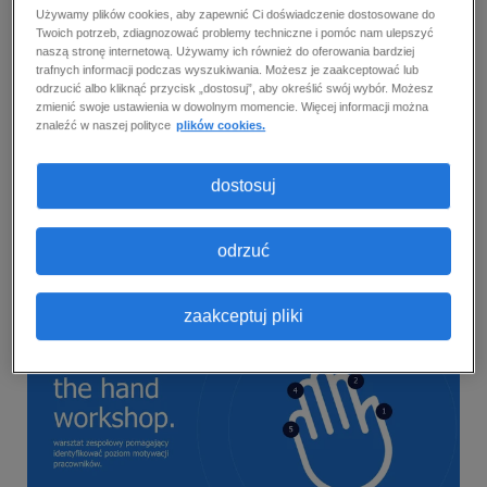
Używamy plików cookies, aby zapewnić Ci doświadczenie dostosowane do
the hand workshop.
Twoich potrzeb, zdiagnozować problemy techniczne i pomóc nam ulepszyć
naszą stronę internetową. Używamy ich również do oferowania bardziej
trafnych informacji podczas wyszukiwania. Możesz je zaakceptować lub
Jak dobrze wiesz, co Twoi pracownicy
odrzucić albo kliknąć przycisk „dostosuj”, aby określić swój wybór. Możesz
zmienić swoje ustawienia w dowolnym momencie. Więcej informacji można
odczuwają, myśląc o swojej pracy?
znaleźć w naszej polityce
plików cookies.
Pobierz The Hand Workshop - szybkie i
dostosuj
skuteczne narzędzie do identyfikowania poziomu
motywacji zespołu i odkryj, co naprawdę napędza
odrzuć
zaangażowanie pracowników.
zaakceptuj pliki