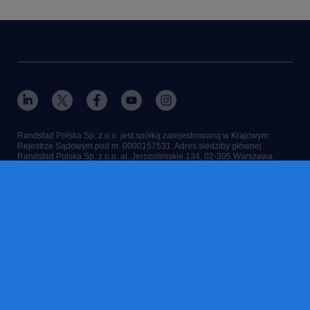
Randstad Polska Sp. z o.o. jest spółką zarejestrowaną w Krajowym
Rejestrze Sądowym pod nr. 0000157531. Adres siedziby głównej
Randstad Polska Sp. z o.o. al. Jerozolimskie 134, 02-305 Warszawa.
RANDSTAD, , HUMAN FORWARD and SHAPING THE WORLD OF
WORK są zastrzeżonymi znakami Randstad N.V. © Randstad N.V 2021
© Randstad Polska 2025
kontakt
ciasteczka
polityka prywatności
mapa strony
nadużycie marki
reklamacje