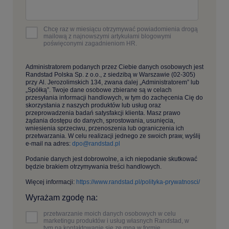
Chcę raz w miesiącu otrzymywać powiadomienia drogą
mailową z najnowszymi artykułami blogowymi
poświęconymi zagadnieniom HR.
Administratorem podanych przez Ciebie danych osobowych jest
Randstad Polska Sp. z o.o., z siedzibą w Warszawie (02-305)
przy Al. Jerozolimskich 134, zwana dalej „Administratorem” lub
„Spółką”. Twoje dane osobowe zbierane są w celach
przesyłania informacji handlowych, w tym do zachęcenia Cię do
skorzystania z naszych produktów lub usług oraz
przeprowadzenia badań satysfakcji klienta. Masz prawo
żądania dostępu do danych, sprostowania, usunięcia,
wniesienia sprzeciwu, przenoszenia lub ograniczenia ich
przetwarzania. W celu realizacji jednego ze swoich praw, wyślij
e-mail na adres:
dpo@randstad.pl
Podanie danych jest dobrowolne, a ich niepodanie skutkować
będzie brakiem otrzymywania treści handlowych.
Więcej informacji:
https://www.randstad.pl/polityka-prywatnosci/
Wyrażam zgodę na:
przetwarzanie moich danych osobowych w celu
marketingu produktów i usług własnych Randstad, w
tym na kontaktowanie się ze mną w formie