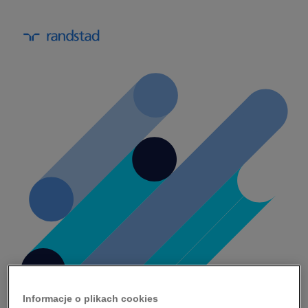
poznaj poziom zaangażowania
Informacje o plikach cookies
swojego zespołu dzięki warsztatowi