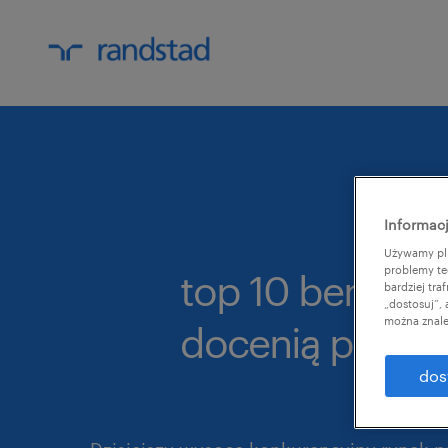
Informacj
Używamy pli
problemy te
top 10 benefitó
bardziej tr
„dostosuj”,
można znale
docenią pracow
dos