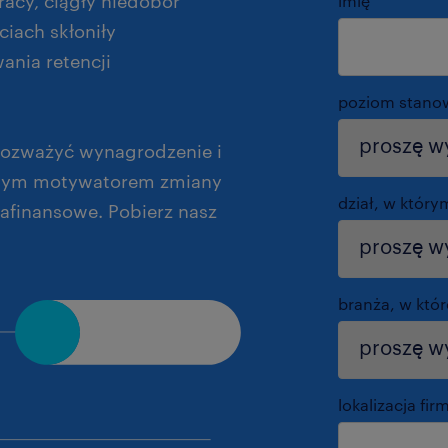
racy, ciągły niedobór
imię
*
iach skłoniły
nia retencji
poziom stano
 rozważyć wynagrodzenie i
ównym motywatorem zmiany
dział, w który
afinansowe. Pobierz nasz
branża, w któr
lokalizacja fir