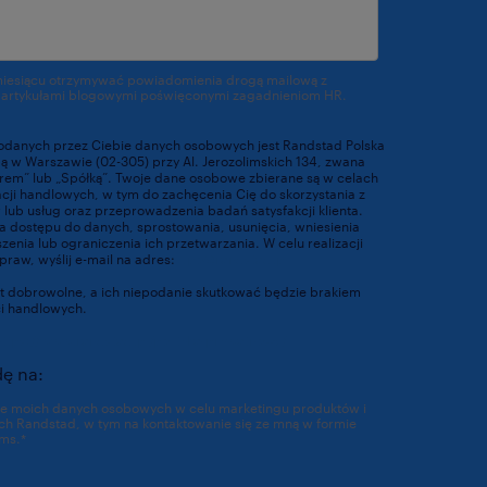
miesiącu otrzymywać powiadomienia drogą mailową z
 artykułami blogowymi poświęconymi zagadnieniom HR.
odanych przez Ciebie danych osobowych jest Randstad Polska
ibą w Warszawie (02-305) przy Al. Jerozolimskich 134, zwana
orem” lub „Spółką”. Twoje dane osobowe zbierane są w celach
acji handlowych, w tym do zachęcenia Cię do skorzystania z
lub usług oraz przeprowadzenia badań satysfakcji klienta.
 dostępu do danych, sprostowania, usunięcia, wniesienia
enia lub ograniczenia ich przetwarzania. W celu realizacji
praw, wyślij e-mail na adres:
dpo@randstad.pl
t dobrowolne, a ich niepodanie skutkować będzie brakiem
ci handlowych.
https://www.randstad.pl/polityka-prywatnosci/
ę na:
ie moich danych osobowych w celu marketingu produktów i
ch Randstad, w tym na kontaktowanie się ze mną w formie
ms.
*