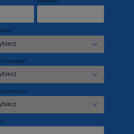
nazwisko
*
wiska
*
m pracujesz
*
ej pracujesz
*
my
*