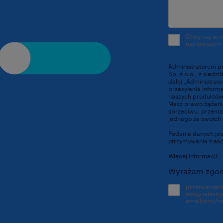
Chcę raz w 
najnowszymi
Administratorem p
Sp. z o.o., z siedz
dalej „Administrat
przesyłania inform
naszych produktów 
Masz prawo żądania
sprzeciwu, przenosz
jednego ze swoich 
Podanie danych jes
otrzymywania treś
Więcej informacji:
Wyrażam zgod
przetwarzan
usług własny
email/sms/m