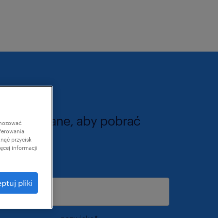
ź swoje dane, aby pobrać
gnozować
ferowania
knąć przycisk
cej informacji
s e-mail
*
ptuj pliki