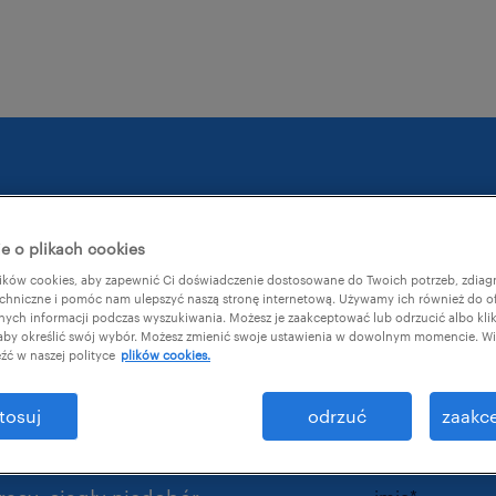
e o plikach cookies
potwierd
ków cookies, aby zapewnić Ci doświadczenie dostosowane do Twoich potrzeb, zdia
chniczne i pomóc nam ulepszyć naszą stronę internetową. Używamy ich również do o
materiał:
w, które
afnych informacji podczas wyszukiwania. Możesz je zaakceptować lub odrzucić albo kli
 aby określić swój wybór. Możesz zmienić swoje ustawienia w dowolnym momencie. Wię
źć w naszej polityce
plików cookies.
nicy.
służbowy adre
tosuj
odrzuć
zaakce