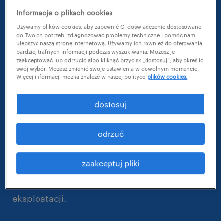
Informacje o plikach cookies
Używamy plików cookies, aby zapewnić Ci doświadczenie dostosowane
do Twoich potrzeb, zdiagnozować problemy techniczne i pomóc nam
Sztuczna inteligencja ma kilka naprawdę
ulepszyć naszą stronę internetową. Używamy ich również do oferowania
bardziej trafnych informacji podczas wyszukiwania. Możesz je
kluczowych zastosowań w rekrutacji. Ale ma
zaakceptować lub odrzucić albo kliknąć przycisk „dostosuj”, aby określić
swój wybór. Możesz zmienić swoje ustawienia w dowolnym momencie.
też niesie ze sobą potencjale ryzyko związane
Więcej informacji można znaleźć w naszej polityce
plików cookies.
z kwestiami bezpieczeństwa, naruszenia
własności intelektualnej i stronniczością.
dostosuj
Przygotowany przez naszych ekspertów
odrzuć
szablon sposobów wykorzystania AI pomoże
zmapować to, w jaki sposób ta technologia
zaakceptuj pliki
jest wykorzystywana w Twojej firmie i
zapewnić większą kontrolę nad polami jej
eksploatacji.