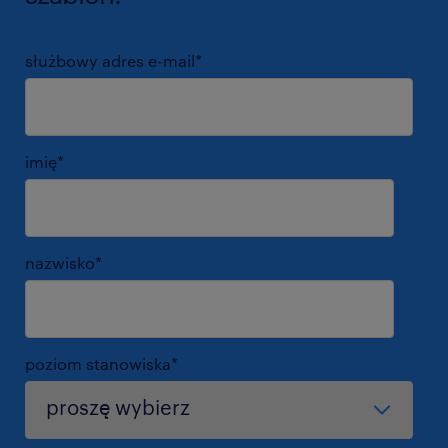
służbowy adres e-mail
*
imię
*
nazwisko
*
poziom stanowiska
*