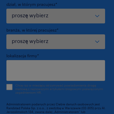
dział, w którym pracujesz
*
branża, w której pracujesz
*
lokalizacja firmy
*
Chcę raz w miesiącu otrzymywać powiadomienia drogą
mailową z najnowszymi artykułami blogowymi poświęconymi
zagadnieniom HR.
Administratorem podanych przez Ciebie danych osobowych jest
Randstad Polska Sp. z o.o., z siedzibą w Warszawie (02-305) przy Al.
Jerozolimskich 134, zwana dalej „Administratorem” lub