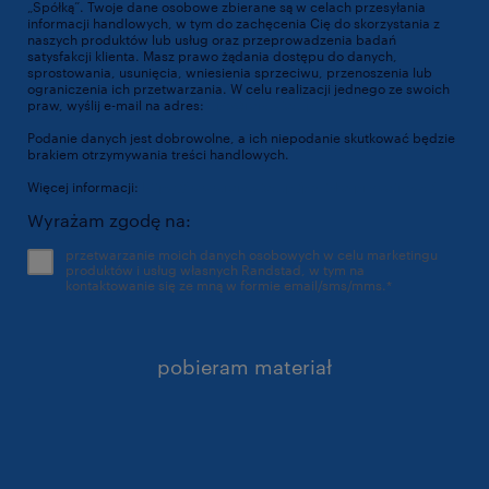
„Spółką”. Twoje dane osobowe zbierane są w celach przesyłania
informacji handlowych, w tym do zachęcenia Cię do skorzystania z
naszych produktów lub usług oraz przeprowadzenia badań
satysfakcji klienta. Masz prawo żądania dostępu do danych,
sprostowania, usunięcia, wniesienia sprzeciwu, przenoszenia lub
ograniczenia ich przetwarzania. W celu realizacji jednego ze swoich
praw, wyślij e-mail na adres:
dpo@randstad.pl
Podanie danych jest dobrowolne, a ich niepodanie skutkować będzie
brakiem otrzymywania treści handlowych.
Więcej informacji:
https://www.randstad.pl/polityka-prywatnosci/
Wyrażam zgodę na:
przetwarzanie moich danych osobowych w celu marketingu
produktów i usług własnych Randstad, w tym na
kontaktowanie się ze mną w formie email/sms/mms.
*