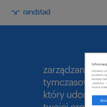
Informacj
zarządzanie pr
Używamy pli
problemy te
tymczasowymi:
bardziej tr
„dostosuj”,
można znale
który udoskona
dos
twojej organizac