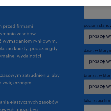
imię
*
poziom stano
h przed firmami
rzymanie zasobów
tać wymaganiom rynkowym.
kszać koszty, podczas gdy
dział, w który
tymalnej wydajności
czasowym zatrudnieniu, aby
branża, w któr
m zwiększonym
lokalizacja fir
ania elastycznych zasobów
sowych, może być