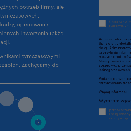
żnych potrzeb firmy, ale
 tymczasowych,
Chcę raz w 
kadry, opracowania
najnowszymi
ionych i tworzenia także
Administratorem p
acji.
Sp. z o.o., z siedz
dalej „Administrat
przesyłania inform
ownikami tymczasowymi,
naszych produktów 
Masz prawo żądania
 szablon. Zachęcamy do
sprzeciwu, przenosz
jednego ze swoich 
Podanie danych jes
otrzymywania treś
Więcej informacji:
Wyrażam zgod
przetwarzan
usług własny
email/sms/m