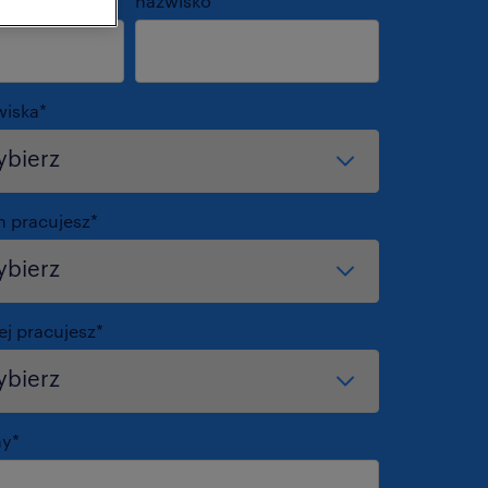
nazwisko
*
wiska
*
m pracujesz
*
ej pracujesz
*
my
*