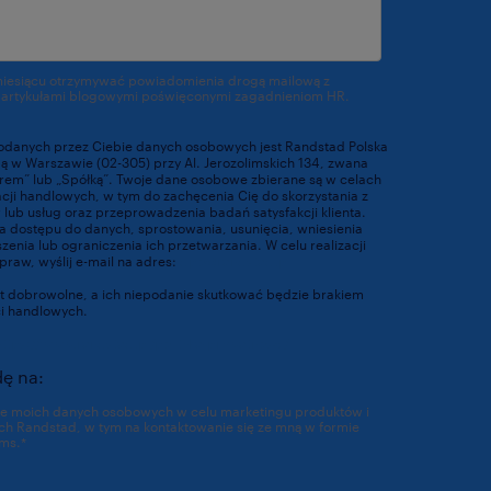
miesiącu otrzymywać powiadomienia drogą mailową z
 artykułami blogowymi poświęconymi zagadnieniom HR.
odanych przez Ciebie danych osobowych jest Randstad Polska
ibą w Warszawie (02-305) przy Al. Jerozolimskich 134, zwana
orem” lub „Spółką”. Twoje dane osobowe zbierane są w celach
acji handlowych, w tym do zachęcenia Cię do skorzystania z
lub usług oraz przeprowadzenia badań satysfakcji klienta.
 dostępu do danych, sprostowania, usunięcia, wniesienia
enia lub ograniczenia ich przetwarzania. W celu realizacji
praw, wyślij e-mail na adres:
dpo@randstad.pl
t dobrowolne, a ich niepodanie skutkować będzie brakiem
ci handlowych.
https://www.randstad.pl/polityka-prywatnosci/
ę na:
ie moich danych osobowych w celu marketingu produktów i
ch Randstad, w tym na kontaktowanie się ze mną w formie
ms.
*