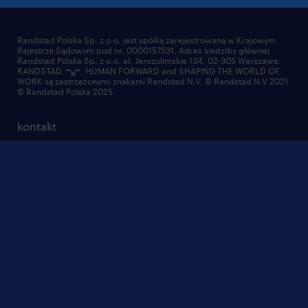
Randstad Polska Sp. z o.o. jest spółką zarejestrowaną w Krajowym
Rejestrze Sądowym pod nr. 0000157531. Adres siedziby głównej
Randstad Polska Sp. z o.o. al. Jerozolimskie 134, 02-305 Warszawa.
RANDSTAD,
, HUMAN FORWARD and SHAPING THE WORLD OF
WORK są zastrzeżonymi znakami Randstad N.V. © Randstad N.V 2021
© Randstad Polska 2025
kontakt
ciasteczka
mapa strony
nadużycie marki
reklamacje
polityka prywatności
polityka praw człowieka