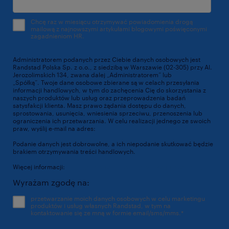
Chcę raz w miesiącu otrzymywać powiadomienia drogą
mailową z najnowszymi artykułami blogowymi poświęconymi
zagadnieniom HR.
Administratorem podanych przez Ciebie danych osobowych jest
Randstad Polska Sp. z o.o., z siedzibą w Warszawie (02-305) przy Al.
Jerozolimskich 134, zwana dalej „Administratorem” lub
„Spółką”. Twoje dane osobowe zbierane są w celach przesyłania
informacji handlowych, w tym do zachęcenia Cię do skorzystania z
naszych produktów lub usług oraz przeprowadzenia badań
satysfakcji klienta. Masz prawo żądania dostępu do danych,
sprostowania, usunięcia, wniesienia sprzeciwu, przenoszenia lub
ograniczenia ich przetwarzania. W celu realizacji jednego ze swoich
praw, wyślij e-mail na adres:
dpo@randstad.pl
Podanie danych jest dobrowolne, a ich niepodanie skutkować będzie
brakiem otrzymywania treści handlowych.
Więcej informacji:
https://www.randstad.pl/polityka-prywatnosci/
Wyrażam zgodę na:
przetwarzanie moich danych osobowych w celu marketingu
produktów i usług własnych Randstad, w tym na
kontaktowanie się ze mną w formie email/sms/mms.
*