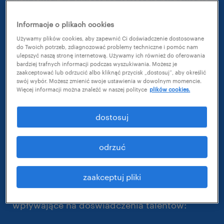
Aby stworzyć skuteczną strategię budowania
pozytywnych doświadczeń pracowników,
Informacje o plikach cookies
konieczne jest zrozumienie różnych wyzwań i
Używamy plików cookies, aby zapewnić Ci doświadczenie dostosowane
oczekiwań, jakie stoją przed talentami na
do Twoich potrzeb, zdiagnozować problemy techniczne i pomóc nam
ulepszyć naszą stronę internetową. Używamy ich również do oferowania
każdym etapie ich podróży. Mapowanie cyklu
bardziej trafnych informacji podczas wyszukiwania. Możesz je
zaakceptować lub odrzucić albo kliknąć przycisk „dostosuj”, aby określić
życia pracowników w organizacji jest do tego
swój wybór. Możesz zmienić swoje ustawienia w dowolnym momencie.
najlepszym narzędziem, ponieważ pozwala
Więcej informacji można znaleźć w naszej polityce
plików cookies.
wizualizować, śledzić i zarządzać
dostosuj
doświadczeniami pracowników.
Aby ułatwić mapowanie podróży Twoich
odrzuć
pracowników, zapraszamy do pobrania
naszego szablonu. Ten materiał umożliwi Ci
zaakceptuj pliki
uzyskanie wglądu w najważniejsze etapy
wpływające na doświadczenia talentów: