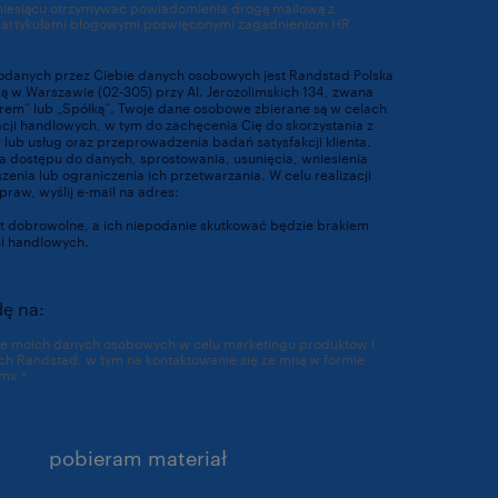
miesiącu otrzymywać powiadomienia drogą mailową z
 artykułami blogowymi poświęconymi zagadnieniom HR.
odanych przez Ciebie danych osobowych jest Randstad Polska
ibą w Warszawie (02-305) przy Al. Jerozolimskich 134, zwana
orem” lub „Spółką”. Twoje dane osobowe zbierane są w celach
acji handlowych, w tym do zachęcenia Cię do skorzystania z
lub usług oraz przeprowadzenia badań satysfakcji klienta.
 dostępu do danych, sprostowania, usunięcia, wniesienia
enia lub ograniczenia ich przetwarzania. W celu realizacji
praw, wyślij e-mail na adres:
dpo@randstad.pl
t dobrowolne, a ich niepodanie skutkować będzie brakiem
ci handlowych.
https://www.randstad.pl/polityka-prywatnosci/
ę na:
ie moich danych osobowych w celu marketingu produktów i
ch Randstad, w tym na kontaktowanie się ze mną w formie
ms.
*