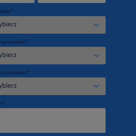
wiska
*
m pracujesz
*
ej pracujesz
*
my
*