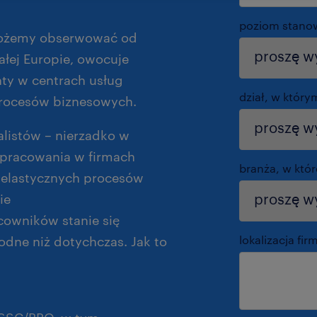
poziom stano
 możemy obserwować od
całej Europie, owocuje
ty w centrach usług
dział, w który
procesów biznesowych.
listów – nierzadko w
ypracowania w firmach
branża, w któr
i elastycznych procesów
nie
cowników stanie się
lokalizacja fir
wodne niż dotychczas. Jak to