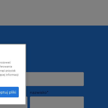
gnozować
ferowania
s e-mail
*
knąć przycisk
cej informacji
ptuj pliki
nazwisko
*