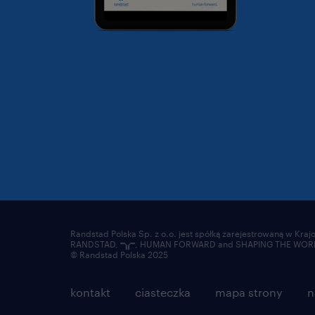
Randstad Polska Sp. z o.o. jest spółką zarejestrowaną w Kr
RANDSTAD,
, HUMAN FORWARD and SHAPING THE WORLD 
© Randstad Polska 2025
kontakt
ciasteczka
mapa strony
n