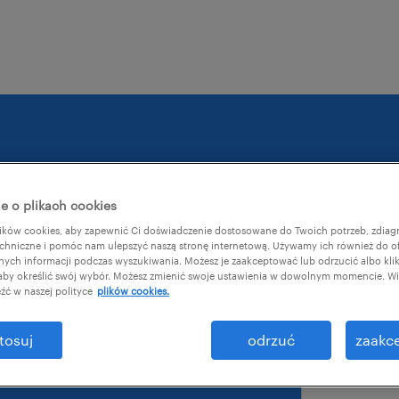
e o plikach cookies
ków cookies, aby zapewnić Ci doświadczenie dostosowane do Twoich potrzeb, zdia
e sposoby na
chniczne i pomóc nam ulepszyć naszą stronę internetową. Używamy ich również do o
służbowy adre
afnych informacji podczas wyszukiwania. Możesz je zaakceptować lub odrzucić albo kli
 aby określić swój wybór. Możesz zmienić swoje ustawienia w dowolnym momencie. Wię
ąganiu i
źć w naszej polityce
plików cookies.
pracowników.
tosuj
odrzuć
zaakce
imię
*