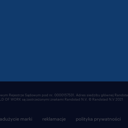
ajowym Rejestrze Sądowym pod nr. 0000157531. Adres siedziby głównej Randstad
OF WORK są zastrzeżonymi znakami Randstad N.V. © Randstad N.V 2021
adużycie marki
reklamacje
polityka prywatności