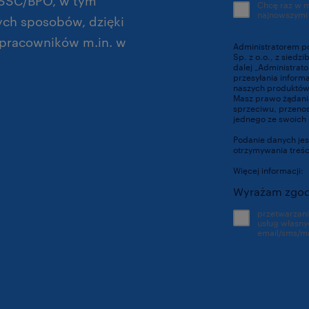
 SSC/BPO, w tym
Chcę raz w 
najnowszymi
ych sposobów, dzięki
 pracowników m.in. w
Administratorem p
Sp. z o.o., z siedz
dalej „Administrat
przesyłania inform
naszych produktów 
Masz prawo żądania
sprzeciwu, przenosz
jednego ze swoich 
Podanie danych jes
otrzymywania treś
Więcej informacji:
Wyrażam zgod
przetwarzan
usług własny
email/sms/m