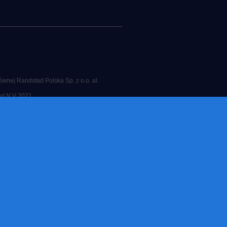
wnej Randstad Polska Sp. z o.o. al.
d N.V 2021