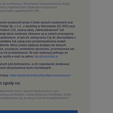
 raz w miesiącu otrzymywać powiadomienia drogą
ową z najnowszymi artykułami blogowymi
więconymi zagadnieniom HR.
torem podanych przez Ciebie danych osobowych jest
olska Sp. z o.o., z siedzibą w Warszawie (02-305) przy
limskich 134, zwana dalej „Administratorem” lub
Twoje dane osobowe zbierane są w celach przesyłania
 handlowych, w tym do zachęcenia Cię do skorzystania z
oduktów lub usług oraz przeprowadzenia badań
i klienta. Masz prawo żądania dostępu do danych,
ia, usunięcia, wniesienia sprzeciwu, przenoszenia lub
ia ich przetwarzania. W celu realizacji jednego ze
w, wyślij e-mail na adres:
dpo@randstad.pl
nych jest dobrowolne, a ich niepodanie skutkować
kiem otrzymywania treści handlowych.
ormacji:
https://www.randstad.pl/polityka-prywatnosci/
 zgodę na:
twarzanie moich danych osobowych w celu
etingu produktów i usług własnych Randstad, w tym
ontaktowanie się ze mną w formie email/sms/mms.
*