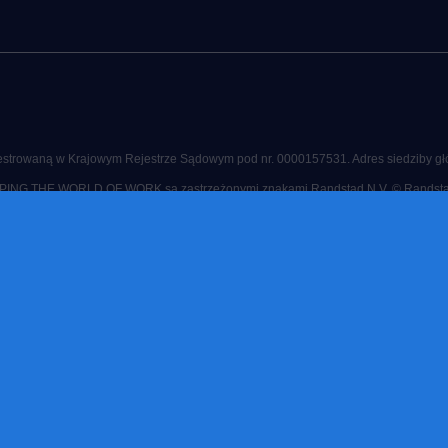
ejestrowaną w Krajowym Rejestrze Sądowym pod nr. 0000157531. Adres siedziby głó
G THE WORLD OF WORK są zastrzeżonymi znakami Randstad N.V. © Randsta