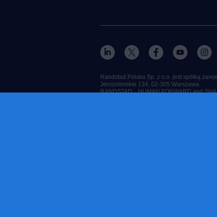
Randstad Polska Sp. z o.o. jest spółką zar
Jerozolimskie 134, 02-305 Warszawa.
RANDSTAD, , HUMAN FORWARD and SHAPIN
© Randstad Polska 2025
kontakt
ciasteczka
polityka prywatności
mapa strony
nadużycie marki
reklamacje
polityka prywatności
polityka praw człowieka