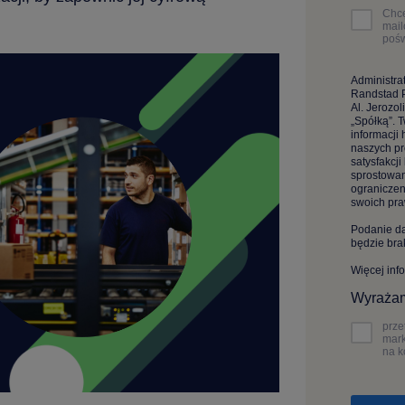
Chcę
mail
poś
Administra
Randstad P
Al. Jerozo
„Spółką”. 
informacji
naszych pr
satysfakcj
sprostowan
ograniczen
swoich pra
Podanie da
będzie bra
Więcej inf
Wyrażam
prze
mark
na k