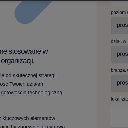
poziom 
dział, w
yjne stosowane w
 organizacji.
branża, 
ę od skutecznej strategii
ność Twoich działań
z gotowością technologiczną
lokaliza
e z kluczowych elementów
cji, by zapewnić jej cyfrową