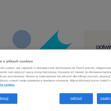
potwi
przew
e o plikach cookies
ków cookies, aby zapewnić Ci doświadczenie dostosowane do Twoich potrzeb, zdiagnozow
służbow
 pomóc nam ulepszyć naszą stronę internetową. Używamy ich również do oferowania bardzie
odczas wyszukiwania. Możesz je zaakceptować lub odrzucić albo kliknąć przycisk „dostosuj”,
Możesz zmienić swoje ustawienia w dowolnym momencie. Więcej informacji można znaleźć 
ów cookies.
imię
*
tosuj
odrzuć
zaakce