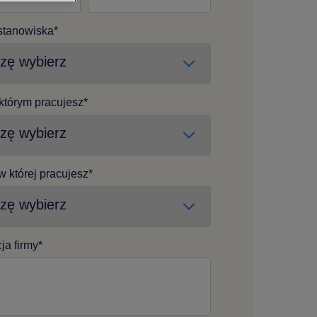
stanowiska
*
 którym pracujesz
*
w której pracujesz
*
cja firmy
*