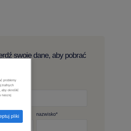
erdź swoje dane, aby pobrać
odnik:
ać problemy
y adres e-mail
*
j trafnych
 aby określić
w naszej
nazwisko
*
ptuj pliki