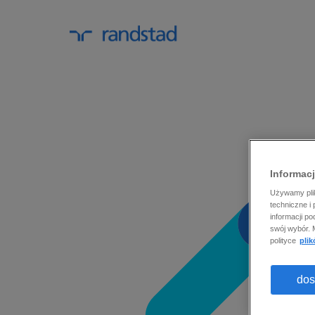
Informacj
Używamy pli
techniczne i
informacji p
swój wybór. 
polityce
plik
dos