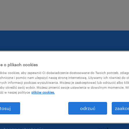
e o plikach cookies
potwierd
ków cookies, aby zapewnić Ci doświadczenie dostosowane do Twoich potrzeb, zdia
chniczne i pomóc nam ulepszyć naszą stronę internetową. Używamy ich również do o
przewodn
egie
afnych informacji podczas wyszukiwania. Możesz je zaakceptować lub odrzucić albo kli
 aby określić swój wybór. Możesz zmienić swoje ustawienia w dowolnym momencie. Wię
źć w naszej polityce
plików cookies.
pracowników.
służbowy adre
tosuj
odrzuć
zaakce