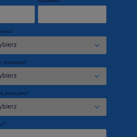
nazwisko
*
wiska
*
m pracujesz
*
ej pracujesz
*
my
*