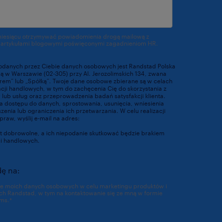
miesiącu otrzymywać powiadomienia drogą mailową z
 artykułami blogowymi poświęconymi zagadnieniom HR.
odanych przez Ciebie danych osobowych jest Randstad Polska
ibą w Warszawie (02-305) przy Al. Jerozolimskich 134, zwana
orem” lub „Spółką”. Twoje dane osobowe zbierane są w celach
acji handlowych, w tym do zachęcenia Cię do skorzystania z
lub usług oraz przeprowadzenia badań satysfakcji klienta.
 dostępu do danych, sprostowania, usunięcia, wniesienia
enia lub ograniczenia ich przetwarzania. W celu realizacji
praw, wyślij e-mail na adres:
dpo@randstad.pl
t dobrowolne, a ich niepodanie skutkować będzie brakiem
ci handlowych.
https://www.randstad.pl/polityka-prywatnosci/
ę na:
ie moich danych osobowych w celu marketingu produktów i
ch Randstad, w tym na kontaktowanie się ze mną w formie
ms.
*