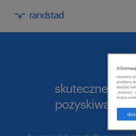
Informacj
Używamy pli
problemy te
skuteczne strat
bardziej tr
„dostosuj”,
można znale
pozyskiwania 
dos