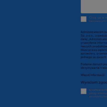
Chcę raz w 
najnowszymi
Administratorem p
Sp. z o.o., z siedz
dalej „Administrat
przesyłania inform
naszych produktów 
Masz prawo żądania
sprzeciwu, przenosz
jednego ze swoich 
Podanie danych jes
otrzymywania treś
Więcej informacji:
Wyrażam zgod
przetwarzan
usług własny
email/sms/m