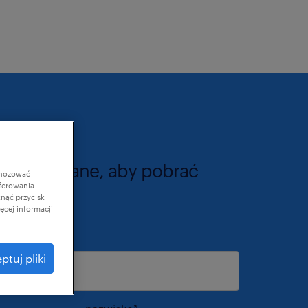
ź swoje dane, aby pobrać
gnozować
ferowania
ik:
knąć przycisk
cej informacji
s e-mail
*
ptuj pliki