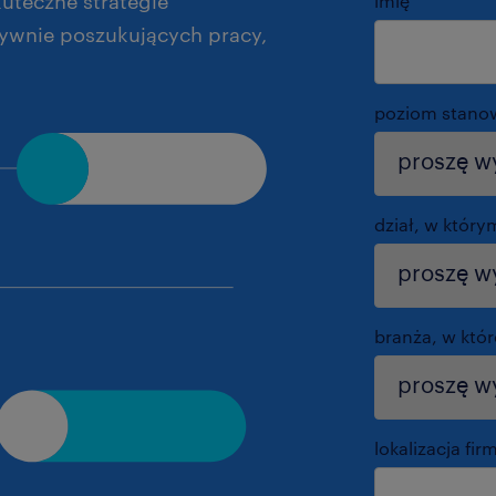
uteczne strategie
imię
*
tywnie poszukujących pracy,
poziom stano
dział, w który
branża, w któr
lokalizacja fir