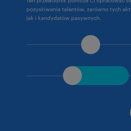
Ten przewodnik pomoże Ci opracować sk
pozyskiwania talentów, zarówno tych ak
jak i kandydatów pasywnych.