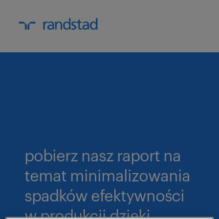
pobierz nasz raport na
temat minimalizowania
spadków efektywności
w produkcji dzięki