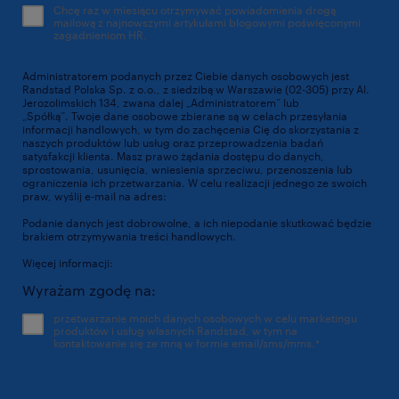
Chcę raz w miesiącu otrzymywać powiadomienia drogą
mailową z najnowszymi artykułami blogowymi poświęconymi
zagadnieniom HR.
Administratorem podanych przez Ciebie danych osobowych jest
Randstad Polska Sp. z o.o., z siedzibą w Warszawie (02-305) przy Al.
Jerozolimskich 134, zwana dalej „Administratorem” lub
„Spółką”. Twoje dane osobowe zbierane są w celach przesyłania
informacji handlowych, w tym do zachęcenia Cię do skorzystania z
naszych produktów lub usług oraz przeprowadzenia badań
satysfakcji klienta. Masz prawo żądania dostępu do danych,
sprostowania, usunięcia, wniesienia sprzeciwu, przenoszenia lub
ograniczenia ich przetwarzania. W celu realizacji jednego ze swoich
praw, wyślij e-mail na adres:
dpo@randstad.pl
Podanie danych jest dobrowolne, a ich niepodanie skutkować będzie
brakiem otrzymywania treści handlowych.
Więcej informacji:
https://www.randstad.pl/polityka-prywatnosci/
Wyrażam zgodę na:
przetwarzanie moich danych osobowych w celu marketingu
produktów i usług własnych Randstad, w tym na
kontaktowanie się ze mną w formie email/sms/mms.
*