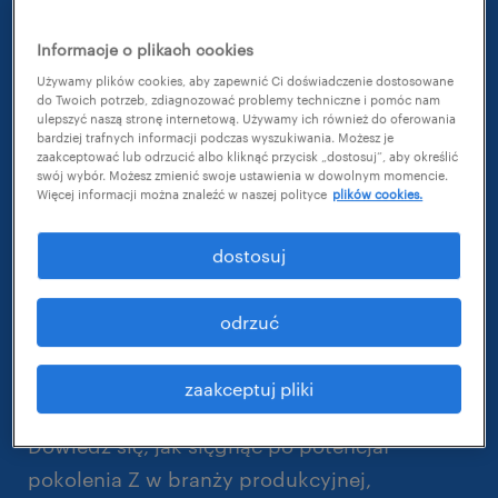
pokoleniu z.
Informacje o plikach cookies
Używamy plików cookies, aby zapewnić Ci doświadczenie dostosowane
do Twoich potrzeb, zdiagnozować problemy techniczne i pomóc nam
ulepszyć naszą stronę internetową. Używamy ich również do oferowania
Firmom produkcyjnym niezmiennie zależy na
bardziej trafnych informacji podczas wyszukiwania. Możesz je
zaakceptować lub odrzucić albo kliknąć przycisk „dostosuj”, aby określić
wysokiej efektywności, zwłaszcza w okresie
swój wybór. Możesz zmienić swoje ustawienia w dowolnym momencie.
Więcej informacji można znaleźć w naszej polityce
plików cookies.
transformacji.
dostosuj
Pokolenie Z, które coraz śmielej wkracza na
rynek pracy, może przyjść z odsieczą i
odrzuć
sprawić, że firmy produkcyjne zwiększą
efektywność swoich procesów.
zaakceptuj pliki
Pobierz raport od ekspertów Randstad.
Dowiedz się, jak sięgnąć po potencjał
pokolenia Z w branży produkcyjnej,