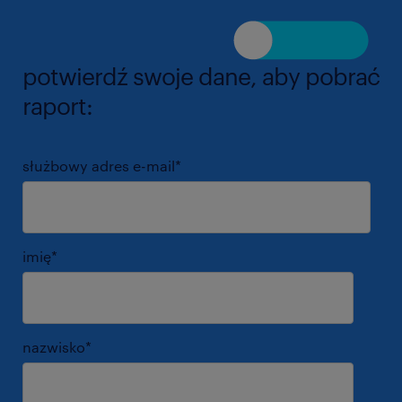
potwierdź swoje dane, aby pobrać
raport:
służbowy adres e-mail
*
imię
*
nazwisko
*