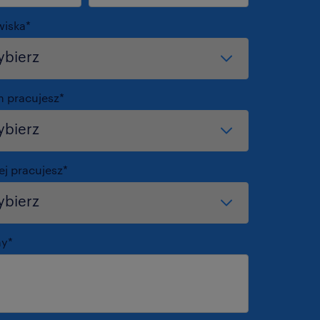
wiska
*
m pracujesz
*
ej pracujesz
*
my
*