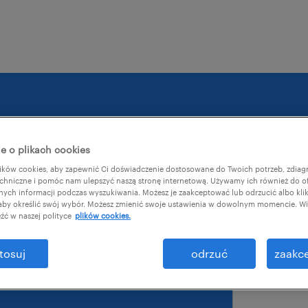
e o plikach cookies
ków cookies, aby zapewnić Ci doświadczenie dostosowane do Twoich potrzeb, zdia
chniczne i pomóc nam ulepszyć naszą stronę internetową. Używamy ich również do o
żyć
służbowy adre
afnych informacji podczas wyszukiwania. Możesz je zaakceptować lub odrzucić albo kli
 aby określić swój wybór. Możesz zmienić swoje ustawienia w dowolnym momencie. Wię
źć w naszej polityce
plików cookies.
acji it?
tosuj
odrzuć
zaakce
nia dla firm.
imię
*