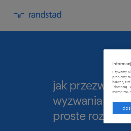
Informacj
Używamy pli
problemy te
jak przezwycię
bardziej tr
„dostosuj”,
można znale
wyzwania rekrut
dos
proste rozwiąza