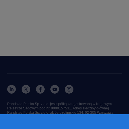
Randstad Polska Sp. z o.o. jest spółką zarejestrowaną w Krajowym
Rejestrze Sądowym pod nr. 0000157531. Adres siedziby głównej
Randstad Polska Sp. z o.o. al. Jerozolimskie 134, 02-305 Warszawa.
RANDSTAD, , HUMAN FORWARD and SHAPING THE WORLD OF
WORK są zastrzeżonymi znakami Randstad N.V. © Randstad N.V 2021
© Randstad Polska 2025