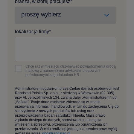
branża, w której pracujesz
*
lokalizacja firmy
*
Chcę raz w miesiącu otrzymywać powiadomienia drogą
mailową z najnowszymi artykułami blogowymi
poświęconymi zagadnieniom HR.
Administratorem podanych przez Ciebie danych osobowych jest
Randstad Polska Sp. z o.o., z siedzibą w Warszawie (02-305)
przy Al. Jerozolimskich 134, zwana dalej „Administratorem” lub
„Spółką”. Twoje dane osobowe zbierane są w celach
przesyłania informacji handlowych, w tym do zachęcenia Cię do
skorzystania z naszych produktów lub usług oraz
przeprowadzenia badań satysfakcji klienta. Masz prawo
żądania dostępu do danych, sprostowania, usunięcia,
wniesienia sprzeciwu, przenoszenia lub ograniczenia ich
przetwarzania. W celu realizacji jednego ze swoich praw, wyślij
e-mail na adres:
dpo@randstad.pl