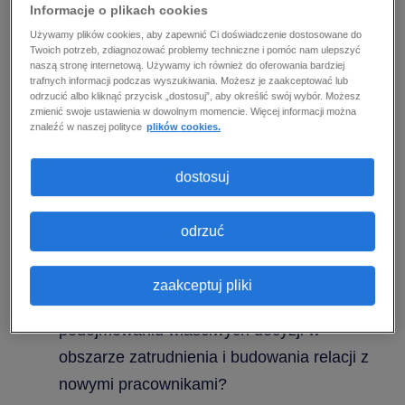
Informacje o plikach cookies
Randstad przygotował krótki przewodnik, w
Używamy plików cookies, aby zapewnić Ci doświadczenie dostosowane do
którym szczegółowo opisujemy nasze podejście
Twoich potrzeb, zdiagnozować problemy techniczne i pomóc nam ulepszyć
naszą stronę internetową. Używamy ich również do oferowania bardziej
do rekrutacji i pokazujemy, co czyni je
trafnych informacji podczas wyszukiwania. Możesz je zaakceptować lub
wyjątkowym. Pobierz przewodnik, aby dowiedzieć
odrzucić albo kliknąć przycisk „dostosuj”, aby określić swój wybór. Możesz
zmienić swoje ustawienia w dowolnym momencie. Więcej informacji można
się:
znaleźć w naszej polityce
plików cookies.
Jakie 5 kroków prowadzi do udanej
dostosuj
rekrutacji?
Jak Randstad wykorzystuje technologię do
odrzuć
optymalizacji procesów pozyskiwania,
selekcji i weryfikacji kandydatów?
zaakceptuj pliki
Jak Randstad może pomóc Ci w
podejmowaniu właściwych decyzji w
obszarze zatrudnienia i budowania relacji z
nowymi pracownikami?