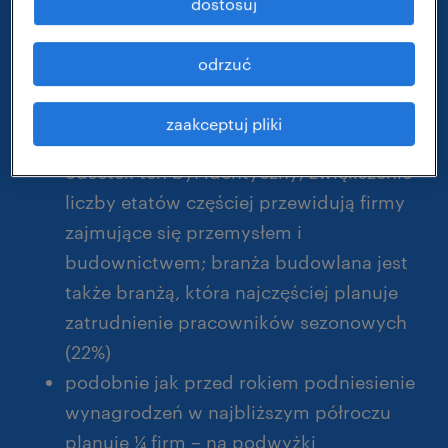
dostosuj
też liczba pozytywnych ocen własnej
kondycji finansowej przedsiębiorstw
odrzuć
4 na 10 przedsiębiorców planuje
zwiększyć zatrudnienie w ciągu
zaakceptuj pliki
najbliższego półrocza – przed rokiem
odsetek ten był identyczny; zwiększenie
liczby etatów częściej przewidują firmy
zajmujące się przemysłem i
budownictwem; branża budowlana jest
także branżą, która najczęściej planuje
zatrudnienie pracowników sezonowych
(22%)
podobnie jak przed rokiem podniesienie
wynagrodzeń w najbliższym półroczu
planuje ¼ firm – na podwyżki