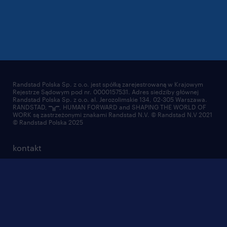
Randstad Polska Sp. z o.o. jest spółką zarejestrowaną w Krajowym
Rejestrze Sądowym pod nr. 0000157531. Adres siedziby głównej
Randstad Polska Sp. z o.o. al. Jerozolimskie 134, 02-305 Warszawa.
RANDSTAD,
, HUMAN FORWARD and SHAPING THE WORLD OF
WORK są zastrzeżonymi znakami Randstad N.V. © Randstad N.V 2021
© Randstad Polska 2025
kontakt
ciasteczka
mapa strony
nadużycie marki
reklamacje