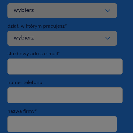
dział, w którym pracujesz
*
służbowy adres e-mail
*
numer telefonu
nazwa firmy
*