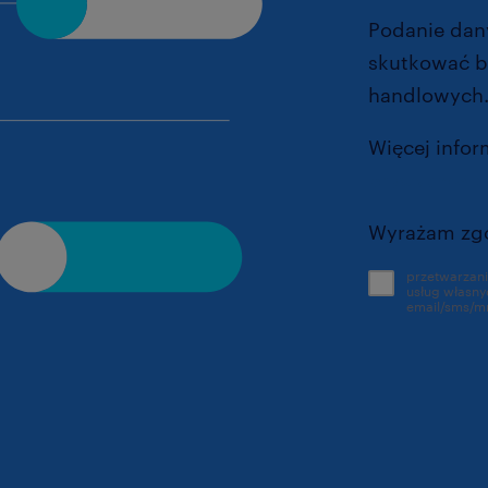
Podanie dany
skutkować b
handlowych
Więcej infor
prywatnosci
Wyrażam zg
przetwarzan
usług własnych Randstad, w tym n
email/sms/m