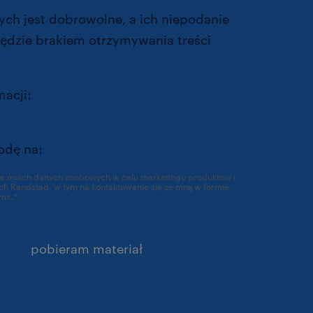
ch jest dobrowolne, a ich niepodanie
ędzie brakiem otrzymywania treści
.
macji:
https://www.randstad.pl/polityka-
/
odę na:
ie moich danych osobowych w celu marketingu produktów i
a kontaktowanie się ze mną w formie
ms.
*