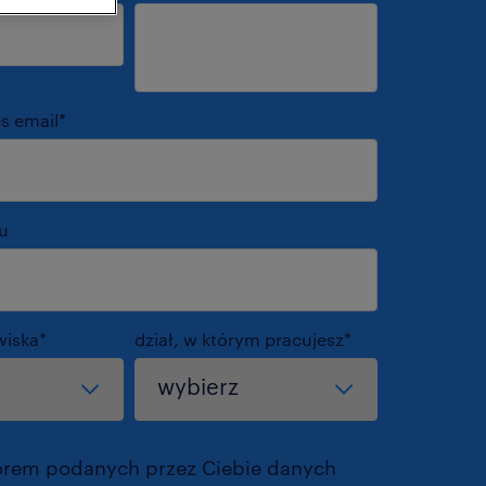
s email
*
u
wiska
*
dział, w którym pracujesz
*
orem podanych przez Ciebie danych