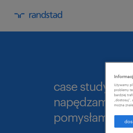
Informacj
case study: op
Używamy pli
problemy te
bardziej tr
napędzamy do
„dostosuj”,
można znale
pomysłami
dos