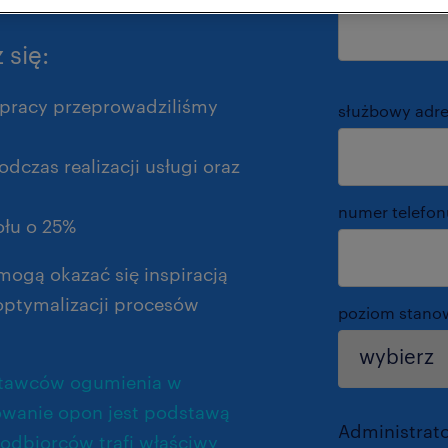
 się:
pracy przeprowadziliśmy
służbowy adre
dczas realizacji usługi oraz
numer telefon
ołu o 25%
 mogą okazać się inspiracją
optymalizacji procesów
poziom stano
stawców ogumienia w
towanie opon jest podstawą
Administrat
 odbiorców trafi właściwy