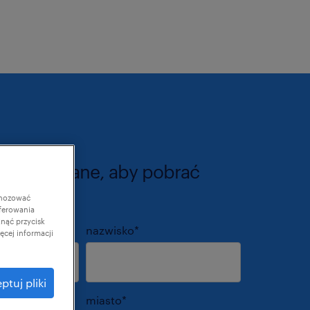
ź swoje dane, aby pobrać
gnozować
ferowania
knąć przycisk
nazwisko
*
cej informacji
ptuj pliki
miasto
*