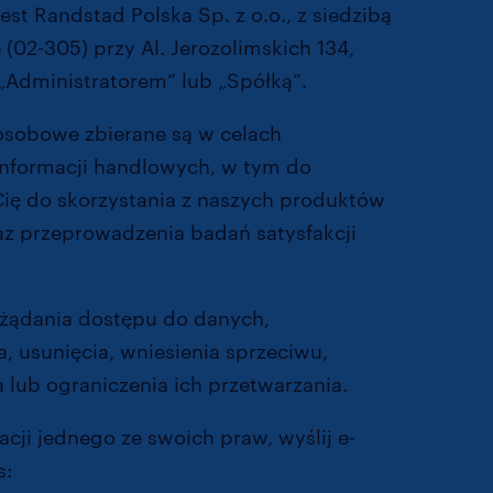
st Randstad Polska Sp. z o.o., z siedzibą
(02-305) przy Al. Jerozolimskich 134,
„Administratorem” lub „Spółką”.
osobowe zbierane są w celach
 informacji handlowych, w tym do
Cię do skorzystania z naszych produktów
az przeprowadzenia badań satysfakcji
żądania dostępu do danych,
, usunięcia, wniesienia sprzeciwu,
 lub ograniczenia ich przetwarzania.
zacji jednego ze swoich praw, wyślij e-
s:
dpo@randstad.pl