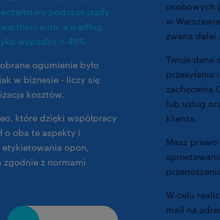
osobowych je
ieczeństwo podczas jazdy
w Warszawie 
 wartości auta, a według
zwana dalej 
yzyko wypadku o 46%.
Twoje dane 
dobrane ogumienie było
przesyłania
k w biznesie - liczy się
zachęcenia 
izacja kosztów.
lub usług or
o, które dzięki współpracy
klienta.
ł o oba te aspekty i
przejął
Masz prawo 
 etykietowania opon,
sprostowania
ia zgodnie z normami
przenoszenia
W celu reali
mail na adre