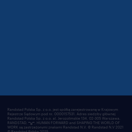
Randstad Polska Sp. z o.o. jest spółką zarejestrowaną w Krajowym
Rejestrze Sądowym pod nr. 0000157531. Adres siedziby głównej
Randstad Polska Sp. z o.o. al. Jerozolimskie 134, 02-305 Warszawa.
RANDSTAD,
, HUMAN FORWARD and SHAPING THE WORLD OF
WORK są zastrzeżonymi znakami Randstad N.V. © Randstad N.V 2021
© Randstad Polska 2025