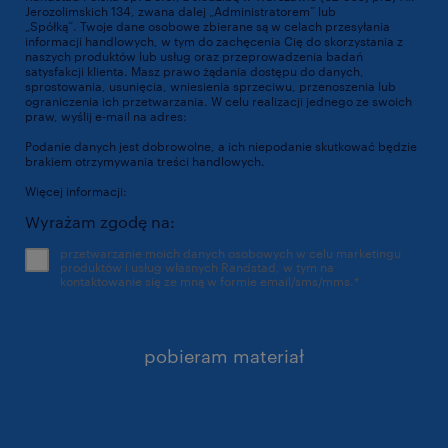
Jerozolimskich 134, zwana dalej „Administratorem” lub
„Spółką”. Twoje dane osobowe zbierane są w celach przesyłania
informacji handlowych, w tym do zachęcenia Cię do skorzystania z
naszych produktów lub usług oraz przeprowadzenia badań
satysfakcji klienta. Masz prawo żądania dostępu do danych,
sprostowania, usunięcia, wniesienia sprzeciwu, przenoszenia lub
ograniczenia ich przetwarzania. W celu realizacji jednego ze swoich
praw, wyślij e-mail na adres:
dpo@randstad.pl
Podanie danych jest dobrowolne, a ich niepodanie skutkować będzie
brakiem otrzymywania treści handlowych.
Więcej informacji:
https://www.randstad.pl/polityka-prywatnosci/
Wyrażam zgodę na:
przetwarzanie moich danych osobowych w celu marketingu
produktów i usług własnych Randstad, w tym na
kontaktowanie się ze mną w formie email/sms/mms.
*