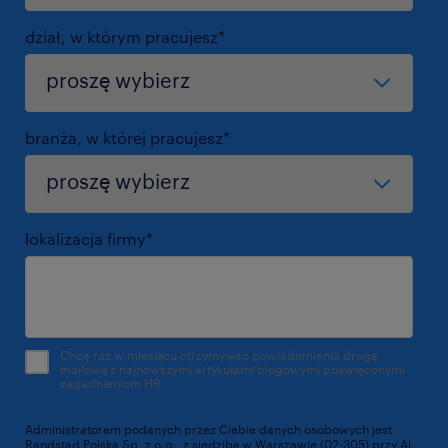
dział, w którym pracujesz
*
branża, w której pracujesz
*
lokalizacja firmy
*
Chcę raz w miesiącu otrzymywać powiadomienia drogą
mailową z najnowszymi artykułami blogowymi poświęconymi
zagadnieniom HR.
Administratorem podanych przez Ciebie danych osobowych jest
Randstad Polska Sp. z o.o., z siedzibą w Warszawie (02-305) przy Al.