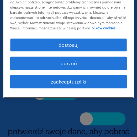
do Twoich potrzeb, zdiagnozować problemy techniczne i pomóc nam
ulepszyć naszą stronę internetową. Używamy ich również do oferowania
Case study zawiera informacje, jak w szczycie
bardziej trafnych informacji podczas wyszukiwania. Możesz je
zaakceptować lub odrzucić albo kliknąć przycisk „dostosuj”, aby określić
sezonu skutecznie pozyskaliśmy
swój wybór. Możesz zmienić swoje ustawienia w dowolnym momencie.
Więcej informacji można znaleźć w naszej polityce
plików cookies.
pracowników tymczasowych i pomogliśmy
naszemu klientowi, firmie Nicols, zadbać o
dostosuj
ciągłość produkcji.
odrzuć
zaakceptuj pliki
potwierdź swoje dane, aby pobrać