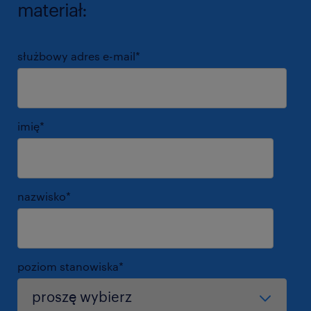
materiał:
służbowy adres e-mail
*
imię
*
nazwisko
*
poziom stanowiska
*