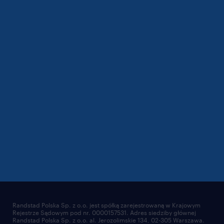
Randstad Polska Sp. z o.o. jest spółką zarejestrowaną w Krajowym
Rejestrze Sądowym pod nr. 0000157531. Adres siedziby głównej
Randstad Polska Sp. z o.o. al. Jerozolimskie 134, 02-305 Warszawa.