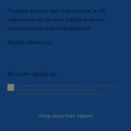
Podanie danych jest dobrowolne, a ich
niepodanie skutkować będzie brakiem
otrzymywania treści handlowych.
Więcej informacji:
https://www.randstad.pl/polityka-
prywatnosci/
Wyrażam zgodę na:
przetwarzanie moich danych osobowych w celu marketingu
produktów i usług własnych Randstad, w tym na
kontaktowanie się ze mną w formie email/sms/mms.
*