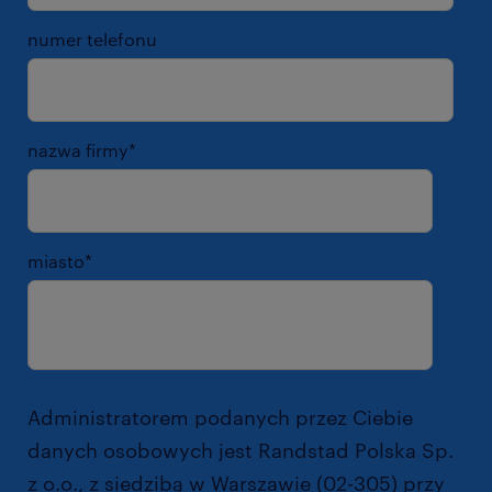
numer telefonu
nazwa firmy
*
miasto
*
Administratorem podanych przez Ciebie
danych osobowych jest Randstad Polska Sp.
z o.o., z siedzibą w Warszawie (02-305) przy