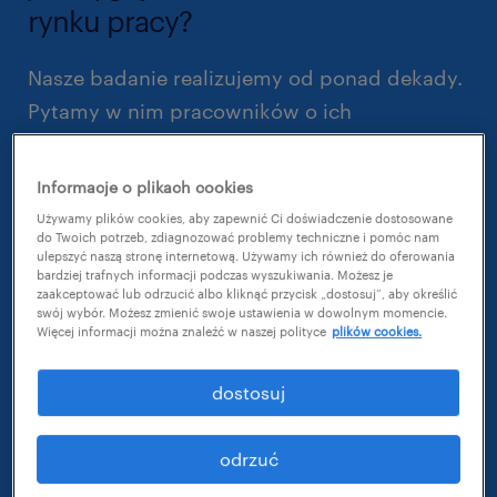
rynku pracy?
Nasze badanie realizujemy od ponad dekady.
Pytamy w nim pracowników o ich
perspektywę rynku pracy. Mierzymy rotację
pomiędzy miejscami zatrudnienia,
Informacje o plikach cookies
sprawdzamy obawy związane z utrzymaniem
Używamy plików cookies, aby zapewnić Ci doświadczenie dostosowane
do Twoich potrzeb, zdiagnozować problemy techniczne i pomóc nam
miejsc pracy i ocenę szans na zmiany w
ulepszyć naszą stronę internetową. Używamy ich również do oferowania
karierze.
bardziej trafnych informacji podczas wyszukiwania. Możesz je
zaakceptować lub odrzucić albo kliknąć przycisk „dostosuj”, aby określić
swój wybór. Możesz zmienić swoje ustawienia w dowolnym momencie.
Więcej informacji można znaleźć w naszej polityce
plików cookies.
W najnowszej edycji, którą realizowaliśmy na
przełomie lutego i marca, udział brało udział
dostosuj
1022 badanych reprezentujących różne
gałęzie polskiej gospodarki.
odrzuć