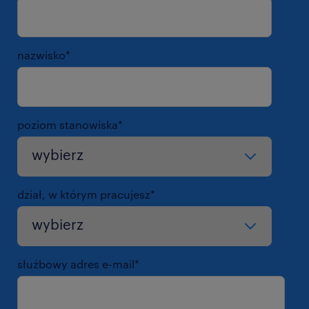
nazwisko
*
poziom stanowiska
*
dział, w którym pracujesz
*
służbowy adres e-mail
*