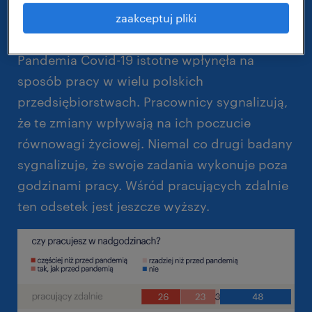
jakie są najciekawsze wnioski z 43.
zaakceptuj pliki
edycji badania?
Pandemia Covid-19 istotne wpłynęła na
sposób pracy w wielu polskich
przedsiębiorstwach. Pracownicy sygnalizują,
że te zmiany wpływają na ich poczucie
równowagi życiowej. Niemal co drugi badany
sygnalizuje, że swoje zadania wykonuje poza
godzinami pracy. Wśród pracujących zdalnie
ten odsetek jest jeszcze wyższy.