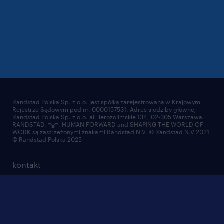
Randstad Polska Sp. z o.o. jest spółką zarejestrowaną w Krajowym
Rejestrze Sądowym pod nr. 0000157531. Adres siedziby głównej
Randstad Polska Sp. z o.o. al. Jerozolimskie 134, 02-305 Warszawa.
RANDSTAD,
, HUMAN FORWARD and SHAPING THE WORLD OF
WORK są zastrzeżonymi znakami Randstad N.V. © Randstad N.V 2021
© Randstad Polska 2025
kontakt
ciasteczka
mapa strony
nadużycie marki