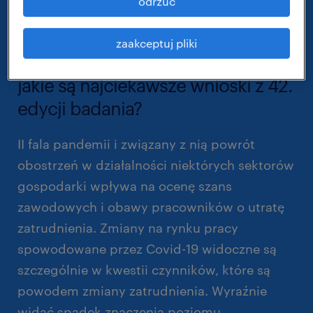
odrzuć
grudniu, wzięło udział 1001 respondentów
zatrudnionych w kluczowych branżach
zaakceptuj pliki
gospodarki.
jakie są najciekawsze wnioski z 42.
edycji badania?
II fala pandemii i związany z nią powrót
obostrzeń w działalności niektórych sektorów
gospodarki wpływa na ocenę szans
zawodowych i obawy pracowników o utratę
zatrudnienia. Zmiany na rynku pracy
spowodowane przez Covid-19 widoczne są
szczególnie w kwestii czynników, które są
powodem zmiany zatrudnienia. Wyraźnie
widać spadek znaczenia poziomu