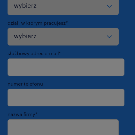
dział, w którym pracujesz
*
służbowy adres e-mail
*
numer telefonu
nazwa firmy
*