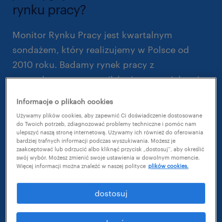
rynku pracy?
Monitor Rynku Pracy jest kwartalnym
sondażem, który realizujemy w Polsce od
2010 roku. Badamy rynek pracy z
perspektywy pracowników i pytamy ich m.in.
o rotację zatrudnionych pomiędzy firmami,
Informacje o plikach cookies
przyczyny zmian oraz obawy związane z ich
Używamy plików cookies, aby zapewnić Ci doświadczenie dostosowane
karierą zawodową. Od początku pandemii
do Twoich potrzeb, zdiagnozować problemy techniczne i pomóc nam
ulepszyć naszą stronę internetową. Używamy ich również do oferowania
COVID-19 analizujemy też wpływ sytuacji
bardziej trafnych informacji podczas wyszukiwania. Możesz je
zaakceptować lub odrzucić albo kliknąć przycisk „dostosuj”, aby określić
epidemicznej na ocenę szans pracowników
swój wybór. Możesz zmienić swoje ustawienia w dowolnym momencie.
Więcej informacji można znaleźć w naszej polityce
plików cookies.
na zatrudnienie oraz ocenę ryzyka utraty
pracy.
dostosuj
W tej edycji badania, zrealizowanej w