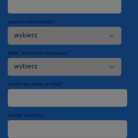
poziom stanowiska
*
dział, w którym pracujesz
*
służbowy adres e-mail
*
numer telefonu