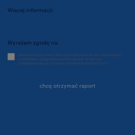
Więcej informacji:
https://www.randstad.pl/polityka-
prywatnosci/
Wyrażam zgodę na:
przetwarzanie moich danych osobowych w celu marketingu
produktów i usług własnych Randstad, w tym na
kontaktowanie się ze mną w formie email/sms/mms.
*