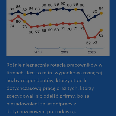
Rośnie nieznacznie rotacja pracowników w
firmach. Jest to m.in. wypadkową rosnącej
liczby respondentów, którzy stracili
dotychczasową pracę oraz tych, którzy
zdecydowali się odejść z firmy, bo są
niezadowoleni ze współpracy z
dotychczasowym pracodawcą.