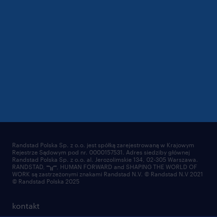
Randstad Polska Sp. z o.o. jest spółką zarejestrowaną w Krajowym
Rejestrze Sądowym pod nr. 0000157531. Adres siedziby głównej
Randstad Polska Sp. z o.o. al. Jerozolimskie 134, 02-305 Warszawa.
RANDSTAD,
, HUMAN FORWARD and SHAPING THE WORLD OF
WORK są zastrzeżonymi znakami Randstad N.V. © Randstad N.V 2021
© Randstad Polska 2025
kontakt