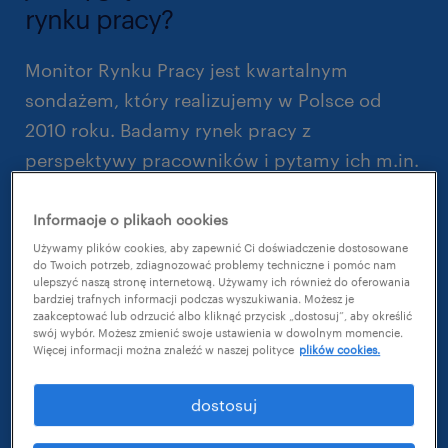
rynku pracy?
Monitor Rynku Pracy jest kwartalnym
sondażem, który realizujemy w Polsce od
2010 roku. Badamy rynek pracy z
perspektywy pracowników i pytamy ich m.in.
o rotację zatrudnionych pomiędzy firmami,
przyczyny zmian oraz obawy związane z ich
Informacje o plikach cookies
karierą zawodową. Od początku pandemii
Używamy plików cookies, aby zapewnić Ci doświadczenie dostosowane
do Twoich potrzeb, zdiagnozować problemy techniczne i pomóc nam
COVID-19 analizujemy też wpływ sytuacji
ulepszyć naszą stronę internetową. Używamy ich również do oferowania
bardziej trafnych informacji podczas wyszukiwania. Możesz je
epidemicznej na ocenę szans pracowników
zaakceptować lub odrzucić albo kliknąć przycisk „dostosuj”, aby określić
swój wybór. Możesz zmienić swoje ustawienia w dowolnym momencie.
na zatrudnienie oraz ocenę ryzyka utraty
Więcej informacji można znaleźć w naszej polityce
plików cookies.
pracy.
dostosuj
W tej edycji badania wzięło udział 1005
respondentów zatrudnionych w kluczowych