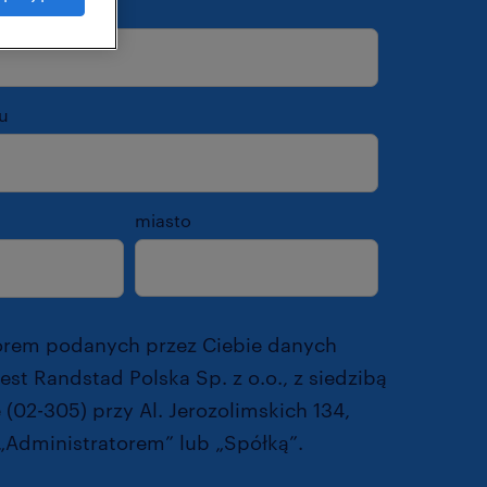
s e-mail
*
u
miasto
orem podanych przez Ciebie danych
st Randstad Polska Sp. z o.o., z siedzibą
(02-305) przy Al. Jerozolimskich 134,
„Administratorem” lub „Spółką”.