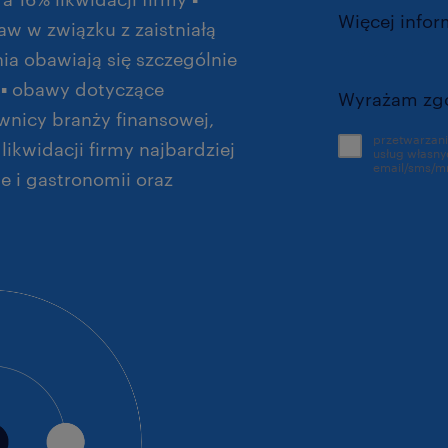
Więcej infor
w w związku z zaistniałą
prywatnosci
ia obawiają się szczególnie
y ▪ obawy dotyczące
Wyrażam zg
ownicy branży finansowej,
przetwarzan
 likwidacji firmy najbardziej
usług własnych Randstad, w tym n
email/sms/m
e i gastronomii oraz