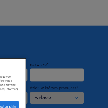
nazwisko
*
gnozować
ferowania
knąć przycisk
wiska
*
dział, w którym pracujesz
*
cej informacji
ptuj pliki