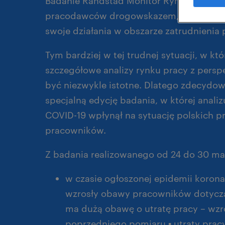
Badanie Randstad Monitor Rynku Pracy od 
pracodawców drogowskazem, który pozw
swoje działania w obszarze zatrudnienia
Tym bardziej w tej trudnej sytuacji, w któ
szczegółowe analizy rynku pracy z per
być niezwykle istotne. Dlatego zdecydow
specjalną edycję badania, w której analiz
COVID-19 wpłynął na sytuację polskich 
pracowników.
Z badania realizowanego od 24 do 30 mar
w czasie ogłoszonej epidemii koron
wzrosły obawy pracowników dotyczą
ma dużą obawę o utratę pracy – wzr
poprzedniego pomiaru ▪ utraty pracy