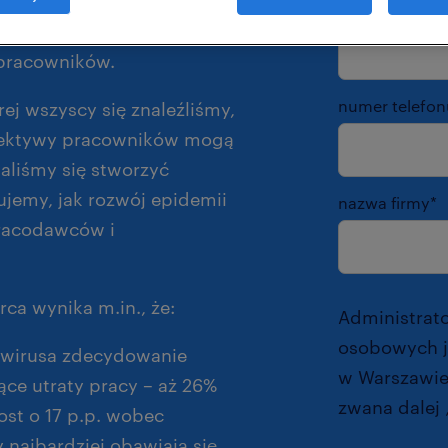
10 lat jest dla polskich
służbowy adre
ala skuteczniej planować
 pracowników.
numer telefon
rej wszyscy się znaleźliśmy,
spektywy pracowników mogą
aliśmy się stworzyć
ujemy, jak rozwój epidemii
nazwa firmy
*
pracodawców i
ca wynika m.in., że:
Administrat
osobowych je
awirusa zdecydowanie
w Warszawie 
ce utraty pracy – aż 26%
zwana dalej 
ost o 17 p.p. wobec
 najbardziej obawiają się