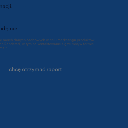
macji:
https://www.randstad.pl/polityka-
/
odę na:
ie moich danych osobowych w celu marketingu produktów i
a kontaktowanie się ze mną w formie
ms.
*