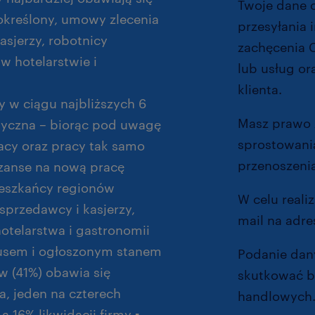
Twoje dane 
określony, umowy zlecenia
przesyłania
asjerzy, robotnicy
zachęcenia 
w hotelarstwie i
lub usług or
klienta.
y w ciągu najbliższych 6
Masz prawo 
styczna – biorąc pod uwagę
sprostowania
racy oraz pracy tak samo
przenoszenia
 szanse na nową pracę
ieszkańcy regionów
W celu reali
sprzedawcy i kasjerzy,
mail na adre
otelarstwa i gastronomii
usem i ogłoszonym stanem
Podanie dany
 (41%) obawia się
skutkować b
, jeden na czterech
handlowych
 16% likwidacji firmy ▪