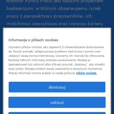
Monitor Rynku Pracy jest naszym projektem
badawczym, w którym obserwujemy rynek
pracy z perspektywy pracowników, ich
mobilności zawodowej oraz rozwoju kariery.
Sprawdzamy w nim m.in. poziom rotacji w
firmach, ocenę ryzyka utraty zatrudnienia,
Informacje o plikach cookies
satysfakcję z wykonywanego zajęcia oraz
Używamy plików cookies, aby zapewnić Ci doświadczenie dostosowane
do Twoich potrzeb, zdiagnozować problemy techniczne i pomóc nam
główne powody poszukiwania nowego
ulepszyć naszą stronę internetową. Używamy ich również do oferowania
bardziej trafnych informacji podczas wyszukiwania. Możesz je
miejsca pracy.
zaakceptować lub odrzucić albo kliknąć przycisk „dostosuj”, aby określić
swój wybór. Możesz zmienić swoje ustawienia w dowolnym momencie.
W 37. edycji badania:
Więcej informacji można znaleźć w naszej polityce
plików cookies.
powróciła wzrostowa tendencja w rotacji
dostosuj
pracowników (o 2 p.p.); głównym
powodem zmiany była chęć rozwoju
odrzuć
zawodowego;