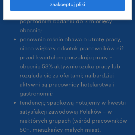
kolejny kwartał wydłuża się średni czas
zaakceptuj pliki
poszukiwania pracy – z 2,5 miesiąca w
poprzednim badaniu do 3 miesięcy
obecnie;
ponownie rośnie obawa o utratę pracy,
nieco większy odsetek pracowników niż
przed kwartałem poszukuje pracy –
obecnie 53% aktywnie szuka pracy lub
rozgląda się za ofertami; najbardziej
aktywni są pracownicy hotelarstwa i
gastronomii;
tendencję spadkową notujemy w kwestii
satysfakcji zawodowej Polaków – w
niektórych grupach (wśród pracowników
50+, mieszkańcy małych miast,