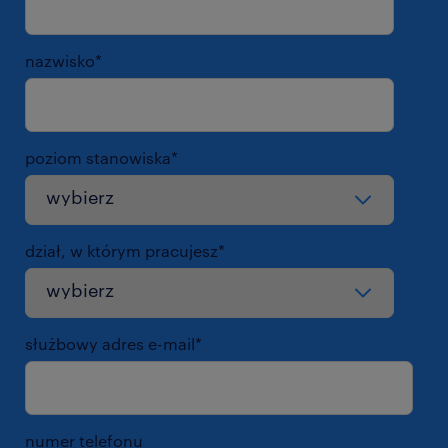
nazwisko
*
poziom stanowiska
*
dział, w którym pracujesz
*
służbowy adres e-mail
*
numer telefonu