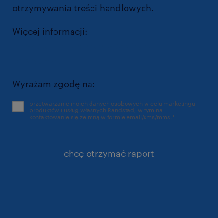
otrzymywania treści handlowych.
Więcej informacji:
https://www.randstad.pl/polityka-
prywatnosci/
Wyrażam zgodę na:
przetwarzanie moich danych osobowych w celu marketingu
produktów i usług własnych Randstad, w tym na
kontaktowanie się ze mną w formie email/sms/mms.
*