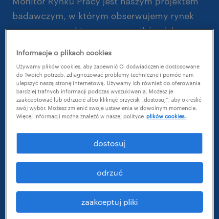
Monitor Rynku Pracy jest naszym projektem
badawczym, w którym obserwujemy rynek
pracy z perspektywy pracowników, ich
mobilności zawodowej oraz rozwoju kariery.
Informacje o plikach cookies
Sprawdzamy w nim m.in. poziom rotacji w
Używamy plików cookies, aby zapewnić Ci doświadczenie dostosowane
firmach, ocenę ryzyka utraty zatrudnienia,
do Twoich potrzeb, zdiagnozować problemy techniczne i pomóc nam
ulepszyć naszą stronę internetową. Używamy ich również do oferowania
satysfakcję z wykonywanego zajęcia oraz
bardziej trafnych informacji podczas wyszukiwania. Możesz je
zaakceptować lub odrzucić albo kliknąć przycisk „dostosuj”, aby określić
główne powody poszukiwania nowego
swój wybór. Możesz zmienić swoje ustawienia w dowolnym momencie.
miejsca pracy.
Więcej informacji można znaleźć w naszej polityce
plików cookies.
W 35. edycji sprawdzamy ponadto:
dostosuj
czy polscy pracownicy pracują w
odrzuć
miejscu swojego zamieszkania, czy
muszą dojeżdżać np. do sąsiadujących
zaakceptuj pliki
gmin?