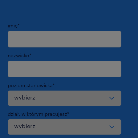
imię
*
nazwisko
*
poziom stanowiska
*
dział, w którym pracujesz
*