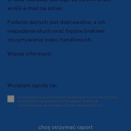
wyślij e-mail na adres:
dpo@randstad.pl
Podanie danych jest dobrowolne, a ich
niepodanie skutkować będzie brakiem
otrzymywania treści handlowych.
Więcej informacji:
https://www.randstad.pl/polityka-
prywatnosci/
Wyrażam zgodę na:
przetwarzanie moich danych osobowych w celu marketingu
produktów i usług własnych Randstad, w tym na
kontaktowanie się ze mną w formie email/sms/mms.
*