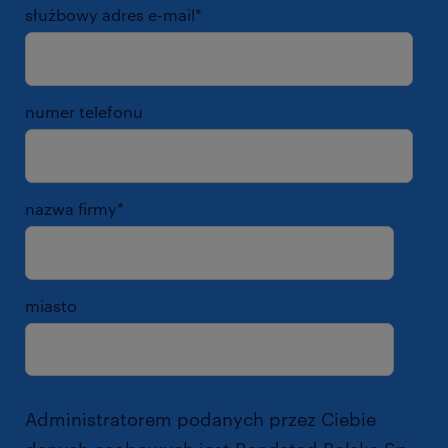
służbowy adres e-mail
*
numer telefonu
nazwa firmy
*
miasto
Administratorem podanych przez Ciebie