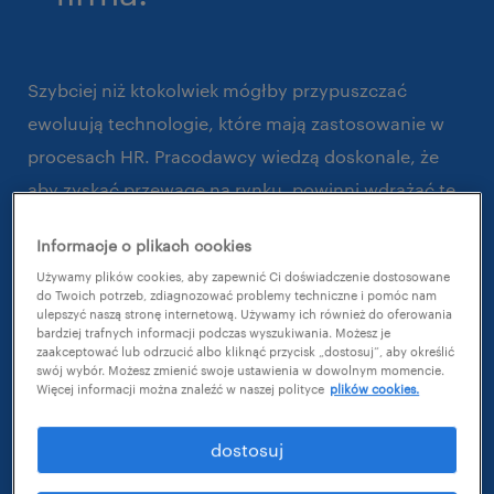
Szybciej niż ktokolwiek mógłby przypuszczać
ewoluują technologie, które mają zastosowanie w
procesach HR. Pracodawcy wiedzą doskonale, że
aby zyskać przewagę na rynku, powinni wdrażać te
innowacje. Czy Twoja firma liczy się w tym wyścigu?
Informacje o plikach cookies
Odpowiedz na kilka pytań, aby sprawdzić poziom
Używamy plików cookies, aby zapewnić Ci doświadczenie dostosowane
do Twoich potrzeb, zdiagnozować problemy techniczne i pomóc nam
wdrożenia technologii HR w Twojej firmie.
ulepszyć naszą stronę internetową. Używamy ich również do oferowania
bardziej trafnych informacji podczas wyszukiwania. Możesz je
zaakceptować lub odrzucić albo kliknąć przycisk „dostosuj”, aby określić
swój wybór. Możesz zmienić swoje ustawienia w dowolnym momencie.
Więcej informacji można znaleźć w naszej polityce
plików cookies.
dostosuj