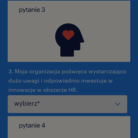
3. Moja organizacja poświęca wystarczająco
dużo uwagi i odpowiednio inwestuje w
innowacje w obszarze HR.