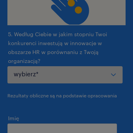
5. Według Ciebie w jakim stopniu Twoi
konkurenci inwestują w innowacje w
obszarze HR w porównaniu z Twoją
organizacją?
Rezultaty obliczne są na podstawie opracowania
Randstad Sourceright Talent Trends.
Imię