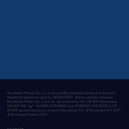
Randstad Polska Sp. z o.o. jest spółką zarejestrowaną w Krajowym
Rejestrze Sądowym pod nr. 0000157531. Adres siedziby głównej
Randstad Polska Sp. z o.o. al. Jerozolimskie 134, 02-305 Warszawa.
RANDSTAD,
, HUMAN FORWARD and SHAPING THE WORLD OF
WORK są zastrzeżonymi znakami Randstad N.V. © Randstad N.V 2021
© Randstad Polska 2025
kontakt