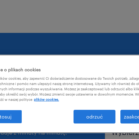
e o plikach cookies
ków cookies, aby zapewnić Ci doświadczenie dostosowane do Twoich potrzeb, zdia
imię
*
chniczne i pomóc nam ulepszyć naszą stronę internetową. Używamy ich również do o
y@work 2021.
afnych informacji podczas wyszukiwania. Możesz je zaakceptować lub odrzucić albo kli
 aby określić swój wybór. Możesz zmienić swoje ustawienia w dowolnym momencie. Wię
źć w naszej polityce
plików cookies.
tosuj
odrzuć
zaakce
poziom stanowi
uuje z minuty na minutę.