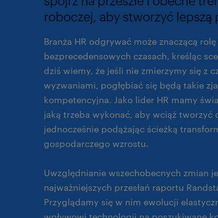
spójrz na przeszłe i obecne tre
roboczej, aby stworzyć lepszą 
Branża HR odgrywać może znaczącą rolę
bezprecedensowych czasach, kreśląc scen
dziś wiemy, że jeśli nie zmierzymy się z 
wyzwaniami, pogłębiać się będą takie zja
kompetencyjna. Jako lider HR mamy świ
jaką trzeba wykonać, aby wciąż tworzyć 
jednocześnie podążając ścieżką transform
gospodarczego wzrostu.
Uwzględnianie wszechobecnych zmian je
najważniejszych przesłań raportu Randst
Przyglądamy się w nim ewolucji elastyczn
wpływowi technologii na poszukiwane k