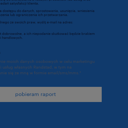
dań satysfakcji klienta.
 dostępu do danych, sprostowania, usunięcia, wniesienia
zenia lub ograniczenia ich przetwarzania.
ednego ze swoich praw, wyślij e-mail na adres:
t dobrowolne, a ich niepodanie skutkować będzie brakiem
ci handlowych.
https://www.randstad.pl/polityka-prywatnosci/
:
anie moich danych osobowych w celu marketingu
usług własnych Randstad, w tym na
nie się ze mną w formie email/sms/mms.
*