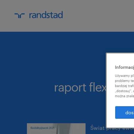
Informacj
Używamy pli
problemy te
raport flexibit
bardziej tr
„dostosuj”,
można znale
dos
Świat pracy ewol