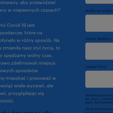
gotowany, aby przewidzieć
any w niepewnych czasach?
służbowy adres 
ii Covid-19 jest
spodarcze, które na
numer telefonu
płynęło w różny sposób. Na
mieniła nasz styl życia, to
zy spędzamy wolny czas.
owo zdefiniowali miejsca
nazwa firmy
*
o nowych sposobów
się mieszkać i pracować w
 wciąż wiele wyzwań, ale
ać, przyglądając się
Administratorem p
Sp. z o.o., z siedz
istość.
dalej „Administrato
Twoje dane osobowe
tym do zachęcenia 