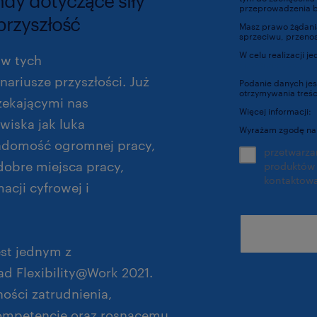
ndy dotyczące siły
przeprowadzenia ba
przyszłość
Masz prawo żądania
sprzeciwu, przenos
W celu realizacji j
 w tych
dpo@randstad.pl
ariusze przyszłości. Już
Podanie danych jes
otrzymywania treś
czekającymi nas
Więcej informacji:
wiska jak luka
Wyrażam zgodę na
adomość ogromnej pracy,
przetwarz
dobre miejsca pracy,
produktów i 
kontaktowa
acji cyfrowej i
st jednym z
ad Flexibility@Work 2021.
ości zatrudnienia,
ompetencje oraz rosnącemu