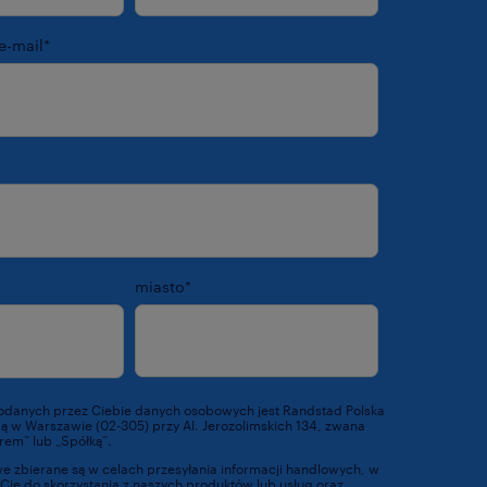
e-mail
*
miasto
*
odanych przez Ciebie danych osobowych jest Randstad Polska
ibą w Warszawie (02-305) przy Al. Jerozolimskich 134, zwana
rem” lub „Spółką”.
 zbierane są w celach przesyłania informacji handlowych, w
Cię do skorzystania z naszych produktów lub usług oraz