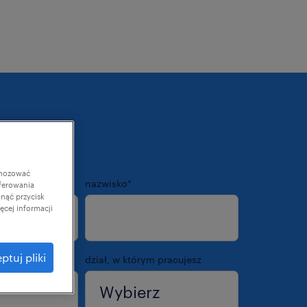
gnozować
nazwisko
*
ferowania
knąć przycisk
cej informacji
ptuj pliki
ska
dział, w którym pracujesz