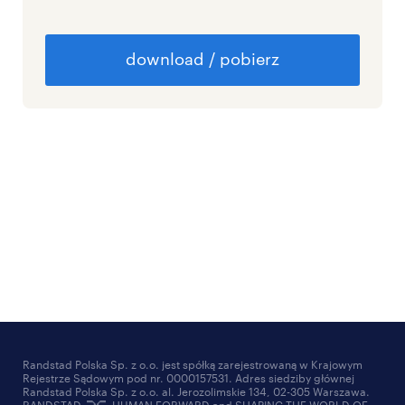
Randstad Polska Sp. z o.o. jest spółką zarejestrowaną w Krajowym
Rejestrze Sądowym pod nr. 0000157531. Adres siedziby głównej
Randstad Polska Sp. z o.o. al. Jerozolimskie 134, 02-305 Warszawa.