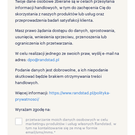
Twoje dane osobowe zbierane są w celach przesyłania
informacji handlowych, w tym do zachęcenia Cię do
skorzystania z naszych produktów lub usług oraz
przeprowadzenia badań satysfakcji klienta.
Masz prawo żądania dostępu do danych, sprostowania,
usunięcia, wniesienia sprzeciwu, przenoszenia lub
ograniczenia ich przetwarzania.
W celu realizacji jednego ze swoich praw, wyślij e-mail na
adres:
dpo@randstad.pl
Podanie danych jest dobrowolne, a ich niepodanie
skutkować będzie brakiem otrzymywania treści
handlowych.
Więcej informacji:
https://www.randstad.pl/polityka-
prywatnosci/
Wyrażam zgodę na:
przetwarzanie moich danych osobowych w celu
marketingu produktów i usług własnych Randstad, w
tym na kontaktowanie się ze mną w formie
email/sms/mms.
*