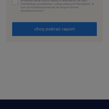
przetwarzanie moich danych osobowych w celu
marketingu produktów i usług własnych Randstad, w
tym na kontaktowanie się ze mną w formie
email/sms/mms.
*