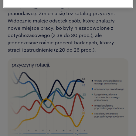
którzy w ciągu ostatniego pół roku zmienili
pracodawcę. Zmienia się też katalog przyczyn.
Widocznie maleje odsetek osób, które znalazły
nowe miejsce pracy, bo były niezadowolone z
dotychczasowego (z 38 do 30 proc.), ale
jednocześnie rośnie procent badanych, którzy
stracili zatrudnienie (z 20 do 26 proc.).