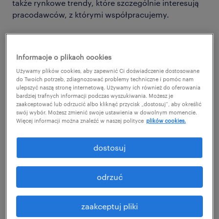
także rynkowe trendy, które szczególnie interesują
pracodawców, z którymi współpracujemy.
W najnowszej edycji, którą realizowaliśmy pod
koniec grudnia, uczestniczyło 1000 badanych
Informacje o plikach cookies
zatrudnionych w kluczowych gałęziach polskiej
Używamy plików cookies, aby zapewnić Ci doświadczenie dostosowane
gospodarki.
do Twoich potrzeb, zdiagnozować problemy techniczne i pomóc nam
ulepszyć naszą stronę internetową. Używamy ich również do oferowania
jakie są najciekawsze wnioski z 48.
bardziej trafnych informacji podczas wyszukiwania. Możesz je
zaakceptować lub odrzucić albo kliknąć przycisk „dostosuj”, aby określić
edycji badania?
swój wybór. Możesz zmienić swoje ustawienia w dowolnym momencie.
Więcej informacji można znaleźć w naszej polityce
plików cookies.
Sygnalizowane przez nas we wcześniejszych
badaniach ograniczenie planów rekrutacyjnych
dostosuj
polskich firm widać także w decyzjach zawodowych
polskich pracowników. Ofert może być na rynku
odrzuć
mniej, ale przede wszystkim nie zawsze są one już
na tyle atrakcyjne dla potencjalnych kandydatów.
Dlatego w najnowszym badaniu Monitor Rynku
zaakceptuj pliki
Pracy słabnie rotacja, czyli liczba pracowników,