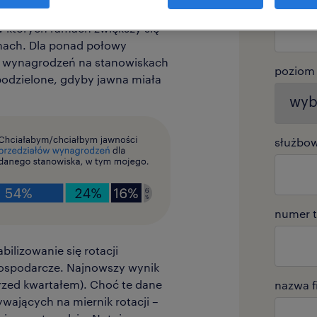
awiedliwości i klarowności
 których ramach zwiększy się
mach. Dla ponad połowy
w wynagrodzeń na stanowiskach
poziom
podzielone, gdyby jawna miała
służbow
numer t
lizowanie się rotacji
gospodarcze. Najnowszy wynik
rzed kwartałem). Choć te dane
nazwa f
wających na miernik rotacji –