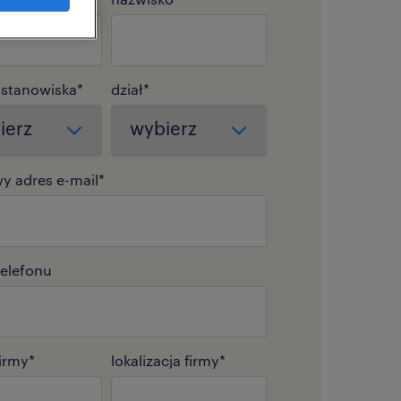
 stanowiska
*
dział
*
y adres e-mail
*
elefonu
irmy
*
lokalizacja firmy
*