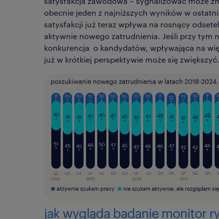
satysfakcja zawodowa – sygnalizować może zm
obecnie jeden z najniższych wyników w ostatn
satysfakcji już teraz wpływa na rosnący odse
aktywnie nowego zatrudnienia. Jeśli przy tym n
konkurencja o kandydatów, wpływająca na więk
już w krótkiej perspektywie może się zwiększyć
jak wygląda badanie monitor r