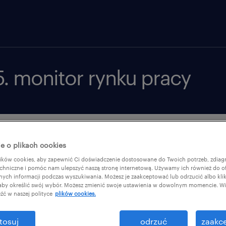
5. monitor rynku pracy
 55. edycji badania?
wprowadź
e o plikach cookies
przygotow
ków cookies, aby zapewnić Ci doświadczenie dostosowane do Twoich potrzeb, zdia
ch pracy wynagrodzenie jest
chniczne i pomóc nam ulepszyć naszą stronę internetową. Używamy ich również do o
omu nie mają znaczenia czynniki
afnych informacji podczas wyszukiwania. Możesz je zaakceptować lub odrzucić albo kli
cje. Nie zawsze jednak oznacza
 aby określić swój wybór. Możesz zmienić swoje ustawienia w dowolnym momencie. Wię
źć w naszej polityce
plików cookies.
ją respondenci. Jednocześnie
 jest klarowny. Warto jednak
tosuj
odrzuć
zaakce
ciela pokolenia Z ten system
imię
*