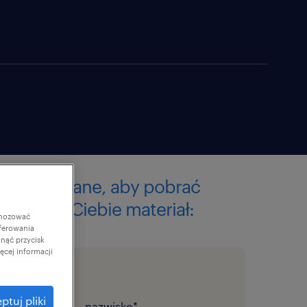
 swoje dane, aby pobrać
any dla Ciebie materiał:
gnozować
ferowania
knąć przycisk
cej informacji
ptuj pliki
nazwisko
*