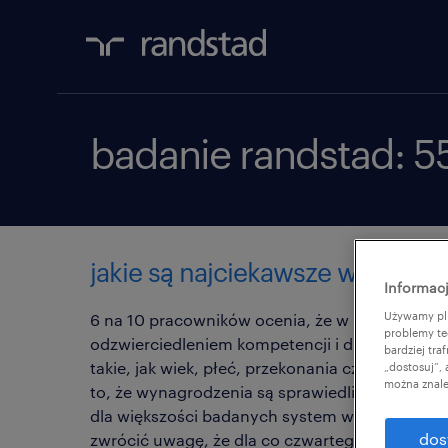
badanie randstad: 5
jakie są najciekawsze wnioski z
Informacj
Używamy pli
6 na 10 pracowników ocenia, że w ich miejsca
problemy te
odzwierciedleniem kompetencji i dla jego pozi
bardziej tr
takie, jak wiek, płeć, przekonania czy preferen
„dostosuj”,
można znale
to, że wynagrodzenia są sprawiedliwe – uważa
dla większości badanych system wynagradzania
dos
zwrócić uwagę, że dla co czwartego przedstawi