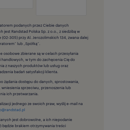
ratorem podanych przez Ciebie danych
 jest Randstad Polska Sp. z o.o., z siedzibą w
 (02-305) przy Al. Jerozolimskich 134, zwana dalej
ratorem” lub „Spółką”.
e osobowe zbierane są w celach przesyłania
i handlowych, w tym do zachęcenia Cię do
nia z naszych produktów lub usług oraz
dzenia badań satysfakcji klienta.
o żądania dostępu do danych, sprostowania,
, wniesienia sprzeciwu, przenoszenia lub
nia ich przetwarzania.
lizacji jednego ze swoich praw, wyślij e-mail na
o@randstad.pl
anych jest dobrowolne, a ich niepodanie
 będzie brakiem otrzymywania treści