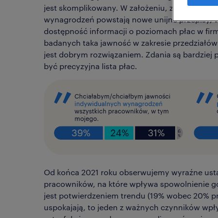
jest skomplikowany. W założeniu, z myślą o spr
wynagrodzeń powstają nowe unijne przepisy, w
dostępność informacji o poziomach płac w fir
badanych taka jawność w zakresie przedziałó
jest dobrym rozwiązaniem. Zdania są bardziej 
być precyzyjna lista płac.
Od końca 2021 roku obserwujemy wyraźne ustabi
pracowników, na które wpływa spowolnienie 
jest potwierdzeniem trendu (19% wobec 20% p
uspokajają, to jeden z ważnych czynników wpły