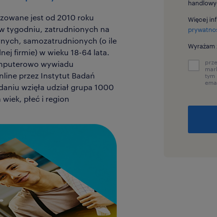
handlowy
izowane jest od 2010 roku
Więcej in
w tygodniu, zatrudnionych na
prywatno
ych, samozatrudnionych (o ile
Wyrażam 
ej firmie) w wieku 18-64 lata.
prz
mputerowo wywiadu
mark
line przez Instytut Badań
tym 
ema
daniu wzięła udział grupa 1000
iek, płeć i region