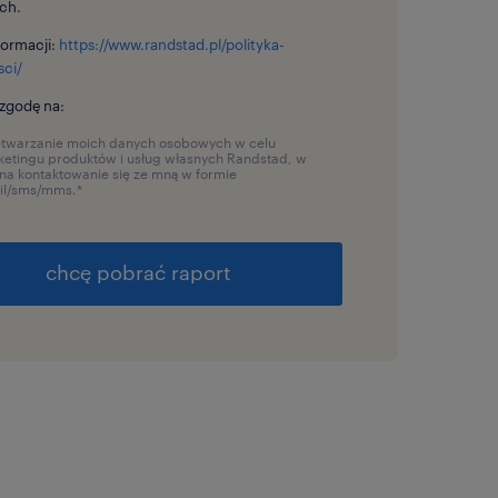
ch.
formacji:
https://www.randstad.pl/polityka-
sci/
zgodę na:
etwarzanie moich danych osobowych w celu
etingu produktów i usług własnych Randstad, w
na kontaktowanie się ze mną w formie
il/sms/mms.
*