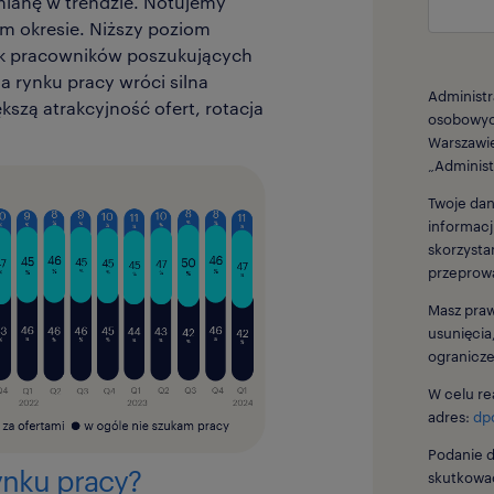
ianę w trendzie. Notujemy
im okresie. Niższy poziom
tek pracowników poszukujących
a rynku pracy wróci silna
Administ
szą atrakcyjność ofert, rotacja
osobowych
.
Warszawie
„Administ
Twoje dan
informacj
skorzysta
przeprowa
Masz praw
usunięcia
ogranicze
W celu rea
adres:
dp
Podanie d
ynku pracy?
skutkować