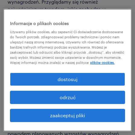
wynagrodzeń. Przyglądamy się również
najważniejszym trendom, jakie zachodzą w
obszarze HR.
Informacje o plikach cookies
W najnowszej edycji, zrealizowanej na przełomie
Używamy plików cookies, aby zapewnić Ci doświadczenie dostosowane
kwietnia i maja, udział wzięło 1000 przedsiębiorstw
do Twoich potrzeb, zdiagnozować problemy techniczne i pomóc nam
ulepszyć naszą stronę internetową. Używamy ich również do oferowania
z kluczowych sektorów polskiej gospodarki.
bardziej trafnych informacji podczas wyszukiwania. Możesz je
zaakceptować lub odrzucić albo kliknąć przycisk „dostosuj”, aby określić
jakie są najciekawsze wnioski z 46.
swój wybór. Możesz zmienić swoje ustawienia w dowolnym momencie.
Więcej informacji można znaleźć w naszej polityce
plików cookies.
edycji badania?
dostosuj
Obecnie 46% planuje wzrost wynagrodzeń w
nowym roku - to poziom jedynie nieznacznie niższy
odrzuć
niż przed rokiem. Jedynie 4% firm planuje podwyżki
przynajmniej kompensujące inflację, czyli powyżej
16%. Blisko 60% firm planuje podwyżki od 4% do
zaakceptuj pliki
10%, rok temu było to ok. 40%. Podwyżka
wynagrodzenia minimalnego rzadko jest jedynym
powodem planowanych wzrostów wynagrodzeń.