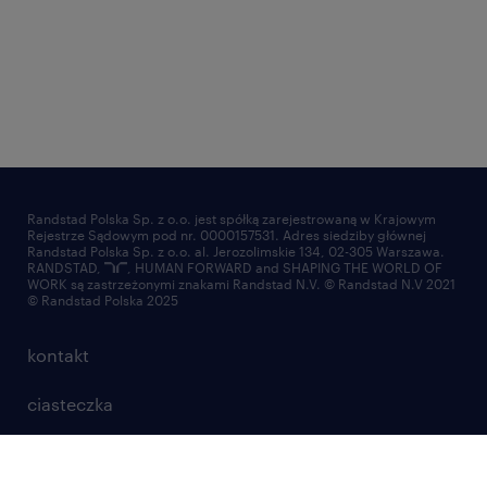
Randstad Polska Sp. z o.o. jest spółką zarejestrowaną w Krajowym
Rejestrze Sądowym pod nr. 0000157531. Adres siedziby głównej
Randstad Polska Sp. z o.o. al. Jerozolimskie 134, 02-305 Warszawa.
RANDSTAD,
, HUMAN FORWARD and SHAPING THE WORLD OF
WORK są zastrzeżonymi znakami Randstad N.V. © Randstad N.V 2021
© Randstad Polska 2025
kontakt
ciasteczka
mapa strony
nadużycie marki