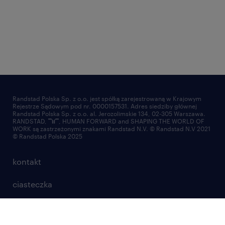
Randstad Polska Sp. z o.o. jest spółką zarejestrowaną w Krajowym
Rejestrze Sądowym pod nr. 0000157531. Adres siedziby głównej
Randstad Polska Sp. z o.o. al. Jerozolimskie 134, 02-305 Warszawa.
RANDSTAD,
, HUMAN FORWARD and SHAPING THE WORLD OF
WORK są zastrzeżonymi znakami Randstad N.V. © Randstad N.V 2021
© Randstad Polska 2025
kontakt
ciasteczka
mapa strony
nadużycie marki