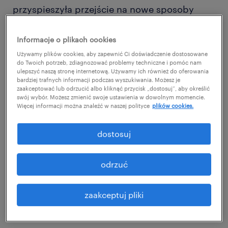
przyspieszyła przejście na nowe sposoby
pracy. Aby przygotować się na permanentne
zmiany, organizacje muszą być gotowe na
Informacje o plikach cookies
elastyczność i skuteczną adaptację. Oznacza
Używamy plików cookies, aby zapewnić Ci doświadczenie dostosowane
do Twoich potrzeb, zdiagnozować problemy techniczne i pomóc nam
to skupienie się na trzech elementach polityki
ulepszyć naszą stronę internetową. Używamy ich również do oferowania
bardziej trafnych informacji podczas wyszukiwania. Możesz je
społecznej, za które odpowiadamy wszyscy -
zaakceptować lub odrzucić albo kliknąć przycisk „dostosuj”, aby określić
swój wybór. Możesz zmienić swoje ustawienia w dowolnym momencie.
rządy, pracodawcy i pracownicy:
Więcej informacji można znaleźć w naszej polityce
plików cookies.
tworzenie zrównoważonego i otwartego
dostosuj
rynku pracy z dostępem do godnej pracy
dobrej jakości,
odrzuć
wprowadzenie systemu zabezpieczenia
społecznego niezależnego od rodzaju
zaakceptuj pliki
umowy, który zapewnia bezpieczeństwo
w połączeniu z elastycznością,