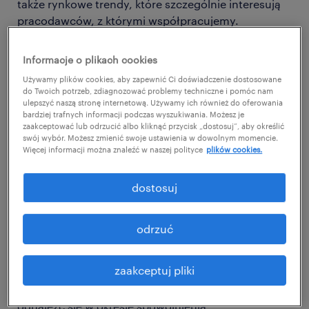
także rynkowe trendy, które szczególnie interesują
pracodawców, z którymi współpracujemy.
W najnowszej edycji, którą realizowaliśmy na
Informacje o plikach cookies
przełomie sierpnia i września, uczestniczyło 1000
Używamy plików cookies, aby zapewnić Ci doświadczenie dostosowane
badanych zatrudnionych w kluczowych gałęziach
do Twoich potrzeb, zdiagnozować problemy techniczne i pomóc nam
polskiej gospodarki.
ulepszyć naszą stronę internetową. Używamy ich również do oferowania
bardziej trafnych informacji podczas wyszukiwania. Możesz je
zaakceptować lub odrzucić albo kliknąć przycisk „dostosuj”, aby określić
jakie są najciekawsze wnioski z 49.
swój wybór. Możesz zmienić swoje ustawienia w dowolnym momencie.
Więcej informacji można znaleźć w naszej polityce
plików cookies.
edycji badania?
dostosuj
Sytuacja makroekonomiczna wpływa na nastroje
Polaków. Ponad połowa ankietowanych twierdzi, że
najpewniej nie będzie miała szansy na podwyżkę, a
odrzuć
jedna piąta zdecydowała się na podjęcie
dodatkowej pracy w celu zwiększenia dochodów.
zaakceptuj pliki
Widzimy też wyraźnie, że pracownicy podejmują
także szereg innych działań, które pozwolą im
odnaleźć się w okresie spowolnienia