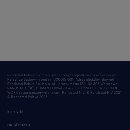
Randstad Polska Sp. z o.o. jest spółką zarejestrowaną w Krajowym
Rejestrze Sądowym pod nr. 0000157531. Adres siedziby głównej
Randstad Polska Sp. z o.o. al. Jerozolimskie 134, 02-305 Warszawa.
RANDSTAD,
, HUMAN FORWARD and SHAPING THE WORLD OF
WORK są zastrzeżonymi znakami Randstad N.V. © Randstad N.V 2021
© Randstad Polska 2025
kontakt
ciasteczka